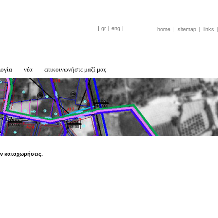
|
gr
|
eng
|
home
|
sitemap
|
links
λογία
νέα
επικοινωνήστε μαζί μας
ν καταχωρήσεις.