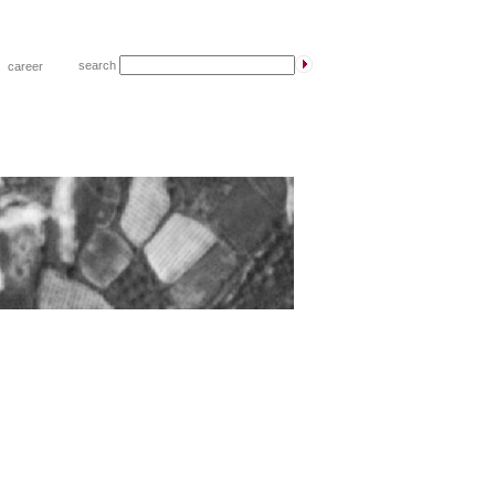
search
|
career