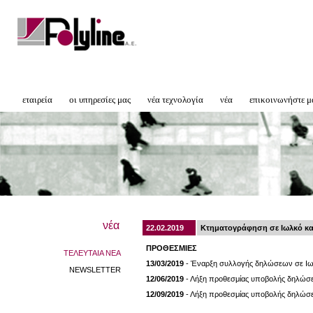
εταιρεία
οι υπηρεσίες μας
νέα τεχνολογία
νέα
επικοινωνήστε μ
νέα
22.02.2019
Κτηματογράφηση σε Ιωλκό και
ΠΡΟΘΕΣΜΙΕΣ
ΤΕΛΕΥΤΑΙΑ ΝΕΑ
13/03/2019
- Έναρξη συλλογής δηλώσεων σε Ιωλ
NEWSLETTER
12/06/2019
- Λήξη προθεσμίας υποβολής δηλώσεω
12/09/2019
- Λήξη προθεσμίας υποβολής δηλώσε