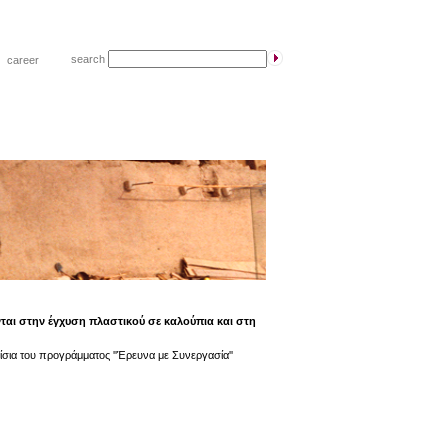
search
|
career
αι στην έγχυση πλαστικού σε καλούπια και στη
σια του προγράμματος ''Έρευνα με Συνεργασία''