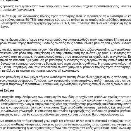
της έρευνας είναι η επέκταση των εφαρμογών των μεθόδων ταχείας προτυποποίησης Lasersin
 προτύπων (εργαλείων).
 η ανάπτυξη μιας διαδικασίας ταχείας προτυποποίησης που θα προσφέρει τη δυνατότητα να 
 του χρόνου και με 50-75% χαμηλότερο κόστος, σε σχέση με τις συμβατικές μεθόδους παραγ
 συστήματος απαιτείται η χρήση εργαλείων CAD, ενώ πολύτιμη θα είναι και η συμβολή της τ
υ έργου.
 για τις βιομηχανίες σήμερα είναι να μπορούν να ανταποκριθούν στην παγκόσμια ζήτηση μ
ροϊόντα καλύτερης ποιότητας. Βασικός σκοπός τους λοιπόν είναι η μείωση του χρόνου εισα
ες ταχείας προτυποποίησης έχουν ήδη εδραιωθεί στα αρχικά στάδια ανάπτυξης των προϊόντων
επικοινωνίας μέσα στην επιχείρηση και στην επιτάχυνση της ανάπτυξης τους. Οι ιδιότητες τω
μαντικά από τη μηχανική συμπεριφορά αυτών που παράγονται με συμβατικές τεχνολογίες. Ειδ
ικού σε καλούπι ή με χύτευση με βαρύτητα, οι ιδιότητες τους εξαρτώνται σημαντικά από τις 
αι δυνατό να χρησιμοποιούνται σε δοκιμές υπό πραγματικές συνθήκες. Η παραγωγή καλουπιών
. Για να υπερπηδηθούν τα εμπόδια αυτά αναπτύχθηκαν οι μέθοδοι ταχείας προτυποποίησης S
η μετάλλου με σκοπό την ταχεία παραγωγή καλουπιών.
τερο μειονέκτημα των μέχρι σήμερα διαθέσιμων συστημάτων είναι η χαμηλή τους απόδοση,
αι οικονομικά ασύμφορη. Το εύρος των εφαρμογών είναι επομένως πολύ περιορισμένο σε μικ
 ταχεία παραγωγή προτύπων μεσαίου και μεγαλύτερου μεγέθους αντικείμενων εξακολουθεί να
οί Στόχοι
 στοχεύει στην διεύρυνση των εφαρμογών των ήδη υπαρχόντων μεθόδων ταχείας προτυποποίη
έθοδοι αυτές χρησιμοποιούνται για την κατασκευή πρότυπων εργαλείων - καλουπιών απαραίτητ
Η υπάρχουσα τεχνολογία στηρίζεται στις ιδέες της ταυτόχρονης μηχανικής και είναι ανταγω
 και η κατεργασία με ηλεκτρική εκκένωση. Έχει αποδειχθεί ότι αυτή η μέθοδος έχει πολύ κα
ε πολύπλοκη γεωμετρία. Η επέκταση του πεδίου εφαρμογής της μεθόδου σε μεσαίου μεγέθους αν
οτεμάχια, τα οποία θα κατασκευάζονται χωριστά και στη συνέχεια θα συναρμολογούνται.
ενο αποτελείται από μια βασική γεωμετρία και κάποιες άλλες που ουσιαστικά καθορίζουν το 
σμένα σταθερής γεωμετρίας στοιχεία, τα οποία θα προσαρμόζονται αυτόματα στην γεωμετρί
ι με lasersintering ή lasergenerating πάνω στο στοιχείο σταθερής γεωμετρίας. Αφού ολοκλ