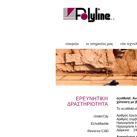
εταιρεία
οι υπηρεσίες μας
νέα τεχνο
ΕΡΕΥΝΗΤΙΚΗ
ecoMold: Αν
χύτευση με 
ΔΡΑΣΤΗΡΙΟΤΗΤΑ
Το ecoMold ε
Αριθμός έργ
UnderCity
Αριθμός συμ
Ημερομηνία έ
EchoMarble
Ημερομηνία λ
Διάρκεια: 24
Reverse-CAD
Αντικείμενο