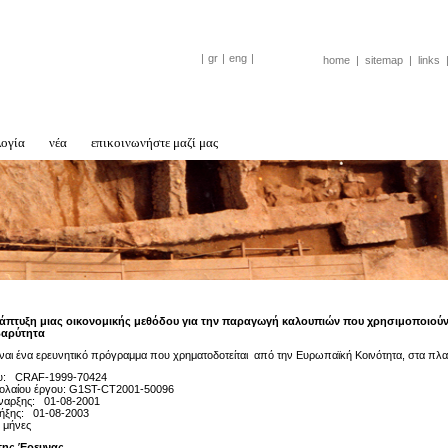
|
gr
|
eng
|
home
|
sitemap
|
links
λογία
νέα
επικοινωνήστε μαζί μας
άπτυξη μιας οικονομικής μεθόδου για την παραγωγή καλουπιών που χρησιμοποιούντ
βαρύτητα
ίναι ένα ερευνητικό πρόγραμμα που χρηματοδοτείται από την Ευρωπαϊκή Κοινότητα, στα πλαί
ου: CRAF-1999-70424
βολαίου έργου: G1ST-CT2001-50096
ναρξης: 01-08-2001
ήξης: 01-08-2003
 μήνες
 της Έρευνας