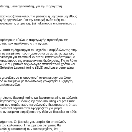
tering, Lasergenerating, για την παραγωγή
κατασκευάζονται καλούπια μεσαίου ή μεγάλου μεγέθους
ωγής εργαλείων. Για την επιτυχή ανάπτυξη του
αυτόχρονης μηχανικής (simultaneous engineering στη
ε μικρότερους κύκλους παραγωγής προσφέροντας
γωγής των προϊόντων στην αγορά.
, κατά τη δημιουργία του σχεδίου, συμβάλλοντας στην
ν αντικειμένων που παράγονται με αυτές τις τεχνικές
ικότερα για τα αντικείμενα που κατασκευάστηκαν με
παραμέτρους της παραγωγικής διαδικασίας. Για το λόγο
 με συμβατικές τεχνολογίες απαιτεί πολύ χρόνο και
elective Lasersintering (SLS) and Lasergenerating
 με αποτέλεσμα η παραγωγή αντικειμένων μεγάλου
ρά αντικείμενα με πολύπλοκη γεωμετρία. Η ζήτηση
 είναι μεγάλη.
σης (lasersintering και lasergenerating μεταλλικής
α για τις μεθόδους injection moulding και pressure
νιστική των συμβατικών τεχνολογιών διαμόρφωσης όπως
λά αποτελέσματα όταν εφαρμόζεται για μικρά
τικείμενα στηρίζεται στην ιδέα να διαιρείται το κάθε
σχήμα του. Οι βασικές γεωμετρίες θα αποτελούν
α του καλουπιού. Η γεωμετρία σχήματος θα
ηρωθεί η κατασκευή των υποτεμαχίων, θα