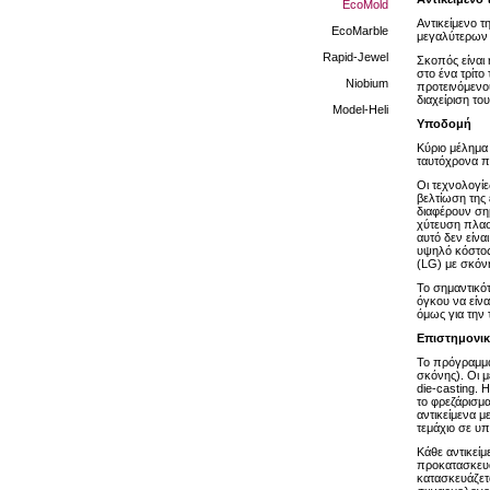
EcoMold
Αντικείμενο 
EcoMarble
μεγαλύτερων
Rapid-Jewel
Σκοπός είναι
στο ένα τρίτο
Niobium
προτεινόμενου
διαχείριση το
Model-Heli
Υποδομή
Κύριο μέλημα
ταυτόχρονα π
Οι τεχνολογί
βελτίωση της 
διαφέρουν ση
χύτευση πλαστ
αυτό δεν είν
υψηλό κόστος
(LG) με σκόν
Το σημαντικό
όγκου να είν
όμως για την
Επιστημονικ
Το πρόγραμμα
σκόνης). Οι μ
die-casting. 
το φρεζάρισμα
αντικείμενα μ
τεμάχιο σε υπ
Κάθε αντικείμ
προκατασκευα
κατασκευάζετα