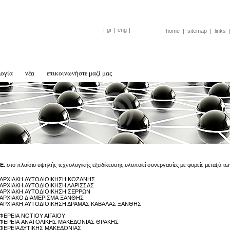
|
gr
|
eng
|
home
|
sitemap
|
links
λογία
νέα
επικοινωνήστε μαζί μας
E.
στο πλαίσιο υψηλής τεχνολογικής εξειδίκευσης υλοποιεί συνεργασίες με φορείς μεταξύ τω
ΑΡΧΙΑΚΗ ΑΥΤΟΔΙΟΙΚΗΣΗ ΚΟΖΑΝΗΣ
ΡΧΙΑΚΗ ΑΥΤΟΔΙΟΙΚΗΣΗ ΛΑΡΙΣΣΑΣ
ΑΡΧΙΑΚΗ ΑΥΤΟΔΙΟΙΚΗΣΗ ΣΕΡΡΩΝ
ΑΡΧΙΑΚΟ ΔΙΑΜΕΡΙΣΜΑ ΞΑΝΘΗΣ
ΡΧΙΑΚΗ ΑΥΤΟΔΙΟΙΚΗΣΗ ΔΡΑΜΑΣ ΚΑΒΑΛΑΣ ΞΑΝΘΗΣ
ΦΕΡΕΙΑ ΝΟΤΙΟΥ ΑΙΓΑΙΟΥ
ΦΕΡΕΙΑ ΑΝΑΤΟΛΙΚΗΣ ΜΑΚΕΔΟΝΙΑΣ ΘΡΑΚΗΣ
ΦΕΡΕΙΑ ΔΥΤΙΚΗΣ ΜΑΚΕΔΟΝΙΑΣ