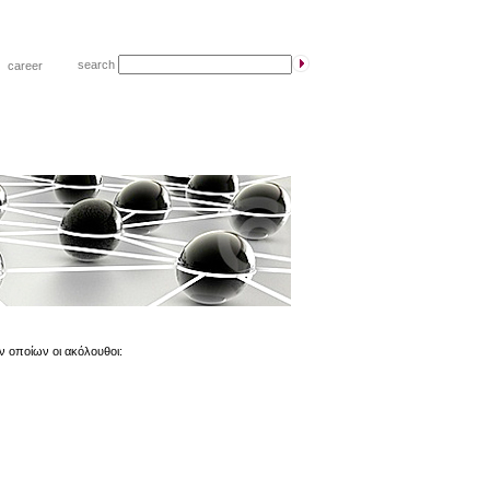
search
|
career
ν οποίων οι ακόλουθοι: