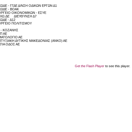
ΩΔΕ - ΓΓΔΕ Δ/ΝΣΗ ΟΔΙΚΩΝ ΕΡΓΩΝ Δ1
ΩΔΕ - ΒΟΑΚ
ΡΓΕΙΟ ΟΙΚΟΝΟΜΙΚΩΝ - ΕΣΥΕ
.ΧΩ.ΔΕ ΔΙΕΥΘΥΝΣΗ Δ7
ΩΔΕ - Δ12
ΡΓΕΙΟ ΠΟΛΙΤΙΣΜΟΥ
 - ΚΟΖΑΝΗΣ
Π ΑΕ
ΜΑΤΟΛΟΓΙΟ ΑΕ
ΤΥΞΙΑΚΗ ΔΥΤΙΚΗΣ ΜΑΚΕΔΟΝΙΑΣ (ΑΝΚΟ) ΑΕ
ΤΙΑ ΟΔΟΣ ΑΕ
Get the Flash Player
to see this player.