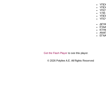
ΥΠΕΧ
ΥΠΕΧ
ΥΠΟΥ
Υ.ΠΕ
ΥΠΕΧ
ΥΠΟΥ
ΔΕΥΑ
ΕΥΔΑ
ΚΤΗ
ΑΝΑΠ
ΕΓΝΑ
Get the Flash Player
to see this player.
©
2026
Polyline Α.Ε. All Rights Reserved