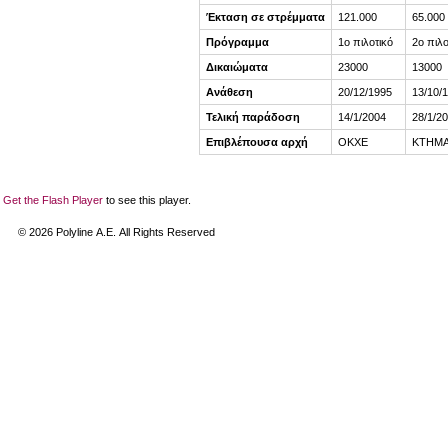
Έκταση σε στρέμματα
121.000
65.000
Πρόγραμμα
1ο πιλοτικό
2ο πιλο
Δικαιώματα
23000
13000
Ανάθεση
20/12/1995
13/10/
Τελική παράδοση
14/1/2004
28/1/2
Επιβλέπουσα αρχή
ΟΚΧΕ
ΚΤΗΜΑ
Get the Flash Player
to see this player.
©
2026
Polyline Α.Ε. All Rights Reserved