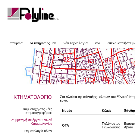
εταιρεία
οι υπηρεσίες μας
νέα τεχνολογία
νέα
επικοινωνήστε μ
ΚΤΗΜΑΤΟΛΟΓΙΟ
Στα πλαίσια της σύνταξης μελετών του Εθνικού Κτη
έργα:
συμμετοχή στις νέες
Νομός
Κιλκίς
Ξάνθη
κτηματογραφήσεις
συμμετοχή σε έργα Εθνικού
Κτηματολογίου
Πολύκαστρο
Εράσμι
ΟΤΑ
Πευκόδασος
Άβατο
κτηματολογίο οδών