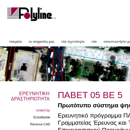
εταιρεία
οι υπηρεσίες μας
νέα τεχνολογία
νέα
επικοινωνήστε μ
ΠΑΒΕT 05 ΒΕ 5
ΕΡΕΥΝΗΤΙΚΗ
ΔΡΑΣΤΗΡΙΟΤΗΤΑ
Πρωτότυπο σύστημα ψηφι
UnderCity
Ερευνητικό πρόγραμμα ΠΑ
EchoMarble
Γραμματείας Έρευνας και 
Reverse-CAD