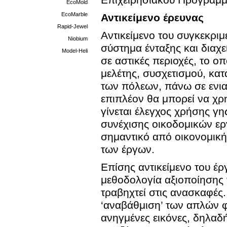
Επιχειρησιακού Προγράμμ
EcoMold
EcoMarble
Αντικείμενο έρευνας
Rapid-Jewel
Αντικείμενο του συγκεκρι
Niobium
σύστημα ένταξης και δια
Model-Heli
σε αστικές περιοχές, το ο
μελέτης, συσχετισμού, κατ
των πόλεων, πάνω σε ενια
επιπλέον θα μπορεί να χρ
γίνεται έλεγχος χρήσης γη
συνέχισης οικοδομικών ερ
σημαντικό από οικονομικ
των έργων.
Επίσης αντικείμενο του έρ
μεθοδολογία αξιοποίησης
τραβηχτεί στις ανασκαφές.
‘αναβάθμιση’ των απλών 
ανηγμένες εικόνες, δηλαδ