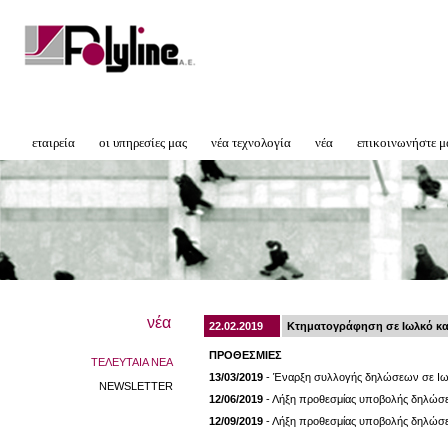
εταιρεία
οι υπηρεσίες μας
νέα τεχνολογία
νέα
επικοινωνήστε μ
νέα
22.02.2019
Κτηματογράφηση σε Ιωλκό και
ΠΡΟΘΕΣΜΙΕΣ
ΤΕΛΕΥΤΑΙΑ ΝΕΑ
13/03/2019
- Έναρξη συλλογής δηλώσεων σε Ιωλ
NEWSLETTER
12/06/2019
- Λήξη προθεσμίας υποβολής δηλώσεω
12/09/2019
- Λήξη προθεσμίας υποβολής δηλώσε