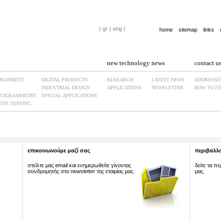
|
gr
|
eng
|
home
sitemap
links
new technology
news
contact u
IRONMENT
DIGITAL PRODUCTS
RESEARCH
LATEST NEWS
ADDRESSE
INDUSTRIAL DESIGN
APPLICATIONS
NEWSLETTER
HOW TO FI
TOGRAMMETRY
SPECIAL APPLICATIONS
OTE SENSING
επικοινωνούμε μαζί σας
περιβαλλο
στείλτε μας email και ενημερωθείτε γίνοντας
δείτε τα π
συνδρομητής στο newsletter της εταιρίας μας.
μας.