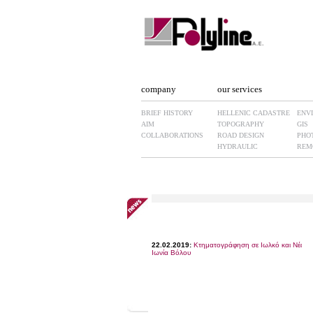
company
our services
BRIEF HISTORY
HELLENIC CADASTRE
ENV
AIM
TOPOGRAPHY
GIS
COLLABORATIONS
ROAD DESIGN
PHO
HYDRAULIC
REM
22.02.2019:
Κτηματογράφηση σε Ιωλκό και Νέα
Ιωνία Βόλου