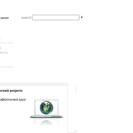
search
career
s
S
ND US
ντικά projects
εριβαλλοντικά έργα