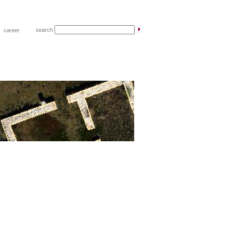
search
|
career