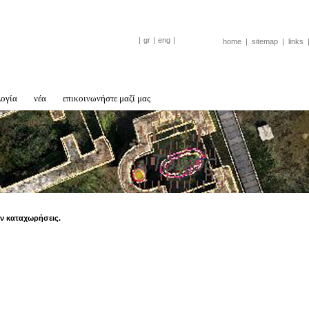
|
gr
|
eng
|
home
|
sitemap
|
links
λογία
νέα
επικοινωνήστε μαζί μας
ν καταχωρήσεις.