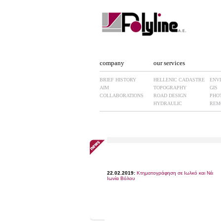
company
our services
BRIEF HISTORY
HELLENIC CADASTRE
ENV
AIM
TOPOGRAPHY
GIS
COLLABORATIONS
ROAD DESIGN
PHO
HYDRAULIC
REM
22.02.2019:
Κτηματογράφηση σε Ιωλκό και Νέα
Ιωνία Βόλου