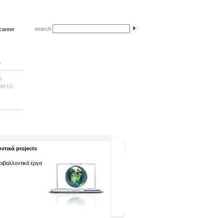
search
career
s
S
ND US
ντικά projects
εριβαλλοντικά έργα