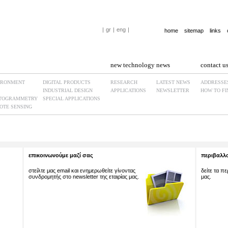
|
gr
|
eng
|
home
sitemap
links
new technology
news
contact u
IRONMENT
DIGITAL PRODUCTS
RESEARCH
LATEST NEWS
ADDRESSE
INDUSTRIAL DESIGN
APPLICATIONS
NEWSLETTER
HOW TO FI
TOGRAMMETRY
SPECIAL APPLICATIONS
OTE SENSING
επικοινωνούμε μαζί σας
περιβαλλο
στείλτε μας email και ενημερωθείτε γίνοντας
δείτε τα π
συνδρομητής στο newsletter της εταιρίας μας.
μας.