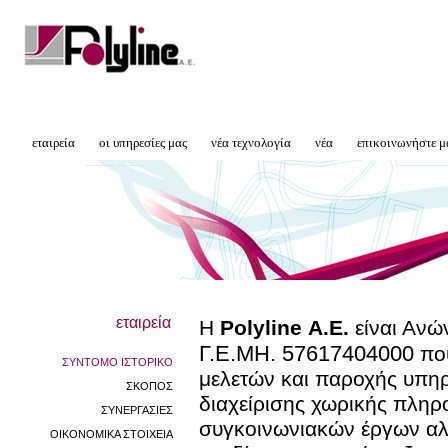
εταιρεία
οι υπηρεσίες μας
νέα τεχνολογία
νέα
επικοινωνήστε μ
εταιρεία
Η
Polyline Α.Ε.
είναι Ανώ
Γ.Ε.ΜΗ. 57617404000
που
ΣΥΝΤΟΜΟ ΙΣΤΟΡΙΚΟ
μελετών και παροχής υπηρ
ΣΚΟΠΟΣ
διαχείρισης χωρικής πλη
ΣΥΝΕΡΓΑΣΙΕΣ
συγκοινωνιακών έργων αλ
ΟΙΚΟΝΟΜΙΚΑ ΣΤΟΙΧΕΙΑ