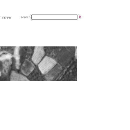
search
|
career