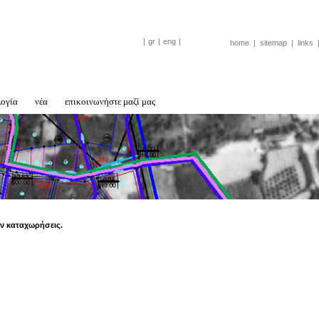
|
gr
|
eng
|
home
|
sitemap
|
links
λογία
νέα
επικοινωνήστε μαζί μας
ν καταχωρήσεις.