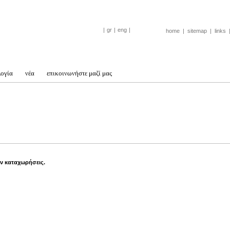
|
gr
|
eng
|
home
|
sitemap
|
links
λογία
νέα
επικοινωνήστε μαζί μας
ν καταχωρήσεις.