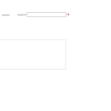
search
|
career