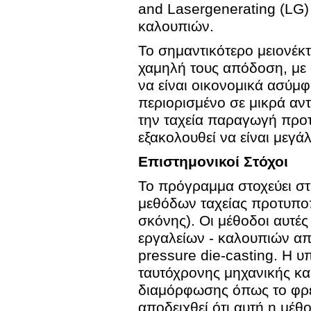
and Lasergenerating (LG)
καλουπιών.
Το σημαντικότερο μειονέκ
χαμηλή τους απόδοση, με
να είναι οικονομικά ασύμ
περιορισμένο σε μικρά αν
την ταχεία παραγωγή προτ
εξακολουθεί να είναι μεγάλ
Επιστημονικοί Στόχοι
Το πρόγραμμα στοχεύει σ
μεθόδων ταχείας προτυποπο
σκόνης). Οι μέθοδοι αυτέ
εργαλείων - καλουπιών απα
pressure die-casting. Η υ
ταυτόχρονης μηχανικής κα
διαμόρφωσης όπως το φρεζ
αποδειχθεί ότι αυτή η μέθ