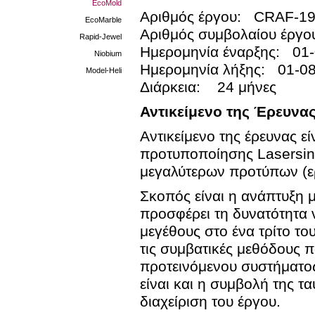
EcoMold
Αριθμός έργου: CRAF-1
EcoMarble
Αριθμός συμβολαίου έργ
Rapid-Jewel
Ημερομηνία έναρξης: 01
Niobium
Ημερομηνία λήξης: 01-0
Model-Heli
Διάρκεια: 24 μήνες
Αντικείμενο της Έρευνα
Αντικείμενο της έρευνας 
προτυποποίησης Lasersint
μεγαλύτερων προτύπων (ε
Σκοπός είναι η ανάπτυξη 
προσφέρει τη δυνατότητα 
μεγέθους στο ένα τρίτο τ
τις συμβατικές μεθόδους 
προτεινόμενου συστήματος
είναι και η συμβολή της τ
διαχείριση του έργου.