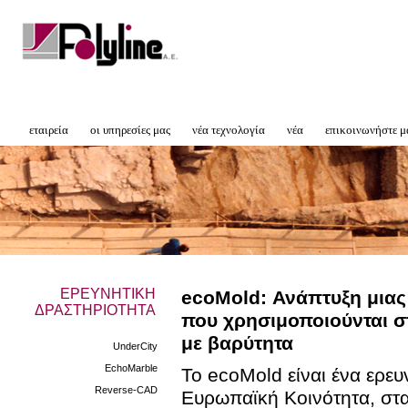
εταιρεία
οι υπηρεσίες μας
νέα τεχνολογία
νέα
επικοινωνήστε μ
ΕΡΕΥΝΗΤΙΚΗ
ecoMold: Ανάπτυξη μιας
ΔΡΑΣΤΗΡΙΟΤΗΤΑ
που χρησιμοποιούνται σ
με βαρύτητα
UnderCity
EchoMarble
Το ecoMold είναι ένα ερε
Reverse-CAD
Ευρωπαϊκή Κοινότητα, στα