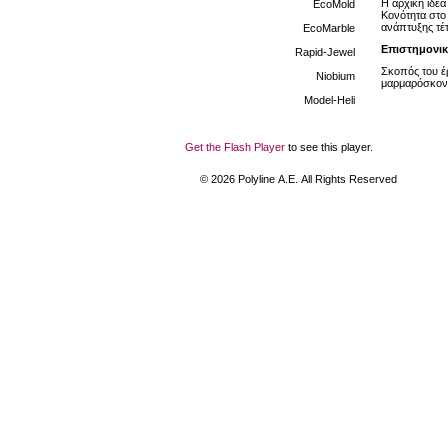
Η αρχική ιδέ
EcoMold
Κονότητα στο
ανάπτυξης τέ
EcoMarble
Επιστημονικ
Rapid-Jewel
Σκοπός του έρ
Niobium
μαρμαρόσκονη
Model-Heli
Get the Flash Player
to see this player.
©
2026
Polyline Α.Ε. All Rights Reserved