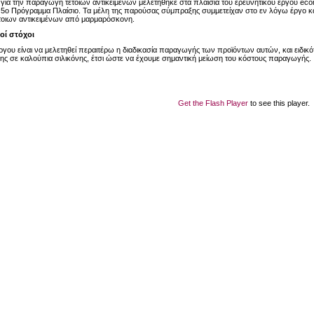
α για την παραγωγή τέτοιων αντικειμένων μελετήθηκε στα πλαίσια του ερευνητικού έργου 
 5ο Πρόγραμμα Πλαίσιο. Τα μέλη της παρούσας σύμπραξης συμμετείχαν στο εν λόγω έργο κ
τοιων αντικειμένων από μαρμαρόσκονη.
οί στόχοι
γου είναι να μελετηθεί περαιτέρω η διαδικασία παραγωγής των προϊόντων αυτών, και ειδικότ
ς σε καλούπια σιλικόνης, έτσι ώστε να έχουμε σημαντική μείωση του κόστους παραγωγής.
Get the Flash Player
to see this player.