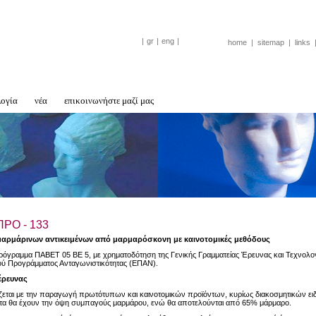
|
gr
|
eng
|
home
|
sitemap
|
links
λογία
νέα
επικοινωνήστε μαζί μας
ΡΟ - 133
αρμάρινων αντικειμένων από μαρμαρόσκονη με καινοτομικές μεθόδους
ρόγραμμα ΠΑΒΕT 05 BE 5, με χρηματοδότηση της Γενικής Γραμματείας Έρευνας και Τεχνολογ
ού Προγράμματος Ανταγωνιστικότητας (ΕΠΑΝ).
έρευνας
ίζεται με την παραγωγή πρωτότυπων και καινοτομικών προϊόντων, κυρίως διακοσμητικών ε
ντα θα έχουν την όψη συμπαγούς μαρμάρου, ενώ θα αποτελούνται από 65% μάρμαρο.