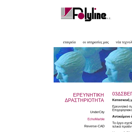
εταιρεία
οι υπηρεσίες μας
νέα τεχνο
03ΔΣΒΕΠ
ΕΡΕΥΝΗΤΙΚΗ
ΔΡΑΣΤΗΡΙΟΤΗΤΑ
Κατασκευή μ
Ερευνητικό π
Επιχειρησιακ
UnderCity
Αντικείμενο 
EchoMarble
Το έργο σχετ
Reverse-CAD
τελικά προϊό