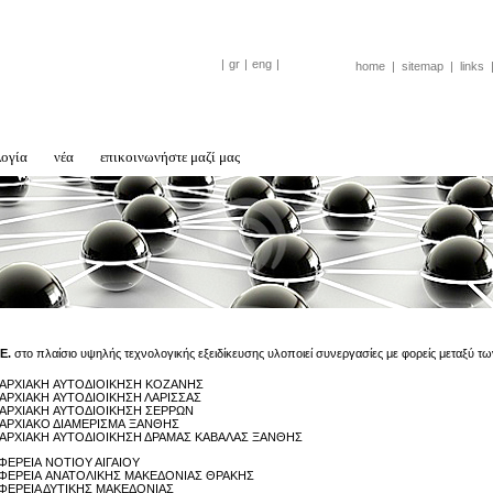
|
gr
|
eng
|
home
|
sitemap
|
links
λογία
νέα
επικοινωνήστε μαζί μας
E.
στο πλαίσιο υψηλής τεχνολογικής εξειδίκευσης υλοποιεί συνεργασίες με φορείς μεταξύ τω
ΑΡΧΙΑΚΗ ΑΥΤΟΔΙΟΙΚΗΣΗ ΚΟΖΑΝΗΣ
ΡΧΙΑΚΗ ΑΥΤΟΔΙΟΙΚΗΣΗ ΛΑΡΙΣΣΑΣ
ΑΡΧΙΑΚΗ ΑΥΤΟΔΙΟΙΚΗΣΗ ΣΕΡΡΩΝ
ΑΡΧΙΑΚΟ ΔΙΑΜΕΡΙΣΜΑ ΞΑΝΘΗΣ
ΡΧΙΑΚΗ ΑΥΤΟΔΙΟΙΚΗΣΗ ΔΡΑΜΑΣ ΚΑΒΑΛΑΣ ΞΑΝΘΗΣ
ΦΕΡΕΙΑ ΝΟΤΙΟΥ ΑΙΓΑΙΟΥ
ΦΕΡΕΙΑ ΑΝΑΤΟΛΙΚΗΣ ΜΑΚΕΔΟΝΙΑΣ ΘΡΑΚΗΣ
ΦΕΡΕΙΑ ΔΥΤΙΚΗΣ ΜΑΚΕΔΟΝΙΑΣ