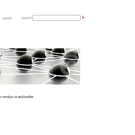
search
|
career
ν οποίων οι ακόλουθοι: