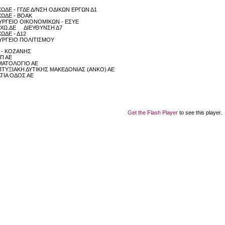
ΩΔΕ - ΓΓΔΕ Δ/ΝΣΗ ΟΔΙΚΩΝ ΕΡΓΩΝ Δ1
ΩΔΕ - ΒΟΑΚ
ΡΓΕΙΟ ΟΙΚΟΝΟΜΙΚΩΝ - ΕΣΥΕ
.ΧΩ.ΔΕ ΔΙΕΥΘΥΝΣΗ Δ7
ΩΔΕ - Δ12
ΡΓΕΙΟ ΠΟΛΙΤΙΣΜΟΥ
 - ΚΟΖΑΝΗΣ
Π ΑΕ
ΜΑΤΟΛΟΓΙΟ ΑΕ
ΤΥΞΙΑΚΗ ΔΥΤΙΚΗΣ ΜΑΚΕΔΟΝΙΑΣ (ΑΝΚΟ) ΑΕ
ΤΙΑ ΟΔΟΣ ΑΕ
Get the Flash Player
to see this player.