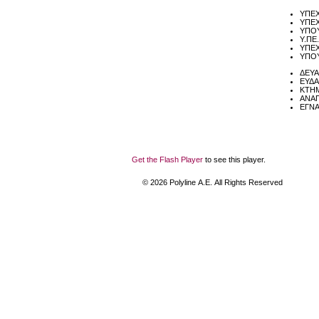
ΥΠΕΧ
ΥΠΕΧ
ΥΠΟΥ
Υ.ΠΕ
ΥΠΕΧ
ΥΠΟΥ
ΔΕΥΑ
ΕΥΔΑ
ΚΤΗ
ΑΝΑΠ
ΕΓΝΑ
Get the Flash Player
to see this player.
©
2026
Polyline Α.Ε. All Rights Reserved