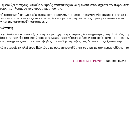
Ε. εμφανίζει συνεχείς θετικούς ρυθμούς ανάπτυξης και αναμένεται να ενισχύσει την παρουσία 
 διαρκή εμπλουτισμό των δραστηριοτήτων της.
ακή στρατηγική ακολουθεί μακρόχρονη παράλληλη πορεία σε τεχνολογίες αιχμής και σε επι
ογνωσία, που συνεχώς επεκτείνει τις δραστηριότητές της σε νέους τομείς με σκοπό τον αν
ν και την υποστήριξη αποφάσεων.
ανάπτυξη
η έχει δοθεί στην ανάπτυξη και τη συμμετοχή σε ερευνητικές δραστηριότητες στην Ελλάδα, 
τητα της επιχείρησης βασίζεται σε συνεχείς επενδύσεις σε έρευνα και ανάπτυξη, οι οποίες α
ένες υπηρεσίες και προϊόντα υψηλής προστιθέμενης αξίας στις δυνατότητες αξιοποίησης.
υτό η εταιρεία εκτελεί έργα Ε&Α τόσο με αυτοχρηματοδότηση όσο και με συγχρηματοδότηση α
Get the Flash Player
to see this player.