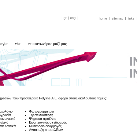
|
gr
|
eng
|
home
|
sitemap
|
links
λογία
νέα
επικοινωνήστε μαζί μας
ρεσιών που προσφέρει η Polyline Α.Ε. αφορά στους ακόλουθους τομείς:
ατολόγιο
Φωτογραμμετρία
γραφία
Τηλεπισκόπηση
οινωνιακά
Ψηφιακά προϊόντα
υλικά
Βιομηχανικός σχεδιασμός
βαλλοντικά
Multimedia εφαρμογές
Ανάπτυξη ιστοσελίδων