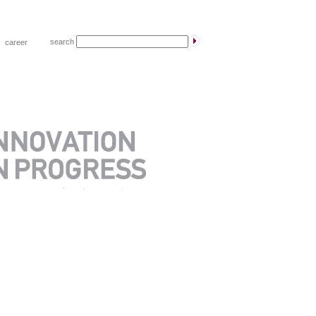
search
|
career