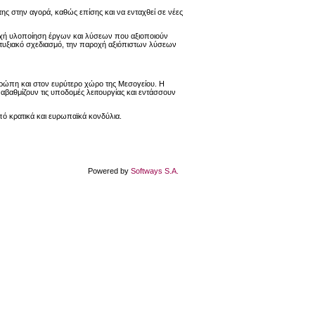
της στην αγορά, καθώς επίσης και να ενταχθεί σε νέες
τυχή υλοποίηση έργων και λύσεων που αξιοποιούν
απτυξιακό σχεδιασμό, την παροχή αξιόπιστων λύσεων
Ευρώπη και στον ευρύτερο χώρο της Μεσογείου. Η
ναβαθμίζουν τις υποδομές λειτουργίας και εντάσσουν
πό κρατικά και ευρωπαϊκά κονδύλια.
Powered by
Softways S.A.