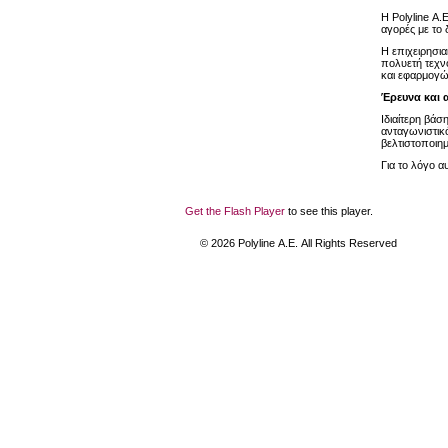
Η Polyline Α.
αγορές με το
Η επιχειρησι
πολυετή τεχν
και εφαρμογώ
Έρευνα και 
Ιδιαίτερη βάσ
ανταγωνιστικό
βελτιστοποιημ
Για το λόγο α
Get the Flash Player
to see this player.
©
2026
Polyline Α.Ε. All Rights Reserved