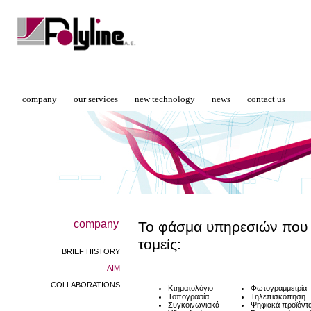
company
our services
new technology
news
contact us
company
Το φάσμα υπηρεσιών που 
τομείς:
BRIEF HISTORY
AIM
COLLABORATIONS
Κτηματολόγιο
Φωτογραμμετρία
Τοπογραφία
Τηλεπισκόπηση
Συγκοινωνιακά
Ψηφιακά προϊόντ