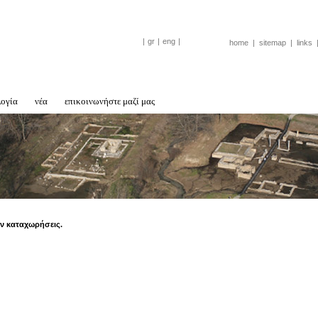
|
gr
|
eng
|
home
|
sitemap
|
links
λογία
νέα
επικοινωνήστε μαζί μας
ν καταχωρήσεις.