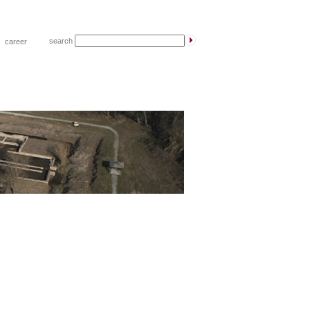
search
|
career