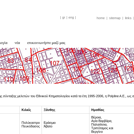
|
gr
|
eng
|
home
|
sitemap
|
links
λογία
νέα
επικοινωνήστε μαζί μας
ης σύνταξης μελετών του Εθνικού Κτηματολογίου κατά τα έτη 1995-2006, η Polyline A.E., ω
Κιλκίς
Ξάνθης
Ημαθίας
Βέροια,
Αγία Βαρβάρα,
Πολύκαστρο
Εράσμιο
Παλατίτσια,
Πευκόδασος
Άβατο
Τριπόταμος και
Βεργίνα