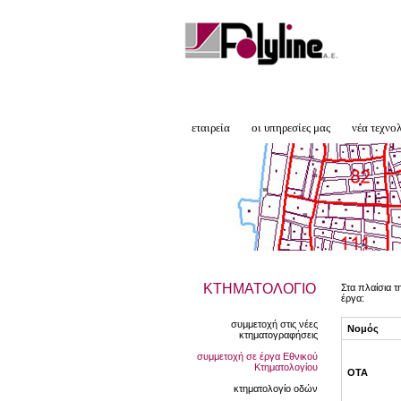
εταιρεία
οι υπηρεσίες μας
νέα τεχνο
ΚΤΗΜΑΤΟΛΟΓΙΟ
Στα πλαίσια τ
έργα:
συμμετοχή στις νέες
Νομός
κτηματογραφήσεις
συμμετοχή σε έργα Εθνικού
Κτηματολογίου
ΟΤΑ
κτηματολογίο οδών