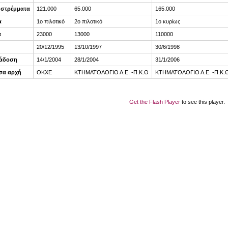
 στρέμματα
121.000
65.000
165.000
α
1ο πιλοτικό
2ο πιλοτικό
1ο κυρίως
α
23000
13000
110000
20/12/1995
13/10/1997
30/6/1998
ράδοση
14/1/2004
28/1/2004
31/1/2006
σα αρχή
ΟΚΧΕ
ΚΤΗΜΑΤΟΛΟΓΙΟ Α.Ε. -Π.Κ.Θ
ΚΤΗΜΑΤΟΛΟΓΙΟ Α.Ε. -Π.Κ.
Get the Flash Player
to see this player.