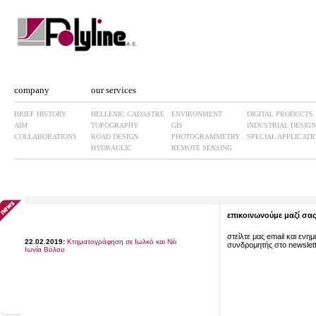
company
our services
BRIEF HISTORY
HELLENIC CADASTRE
ENVIRONMENT
DIGITAL PRODUCTS
AIM
TOPOGRAPHY
GIS
INDUSTRIAL DESIGN
COLLABORATIONS
ROAD DESIGN
PHOTOGRAMMETRY
SPECIAL APPLICATI
HYDRAULIC
REMOTE SENSING
επικοινωνούμε μαζί σα
22.02.2019:
Κτηματογράφηση σε Ιωλκό και Νέα
στείλτε μας email και ενη
Ιωνία Βόλου
συνδρομητής στο newslette