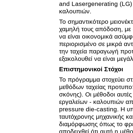
and Lasergenerating (LG)
καλουπιών.
Το σημαντικότερο μειονέκ
χαμηλή τους απόδοση, με
να είναι οικονομικά ασύμ
περιορισμένο σε μικρά αν
την ταχεία παραγωγή προτ
εξακολουθεί να είναι μεγάλ
Επιστημονικοί Στόχοι
Το πρόγραμμα στοχεύει σ
μεθόδων ταχείας προτυποπο
σκόνης). Οι μέθοδοι αυτέ
εργαλείων - καλουπιών απα
pressure die-casting. Η υ
ταυτόχρονης μηχανικής κα
διαμόρφωσης όπως το φρεζ
αποδειχθεί ότι αυτή η μέθ