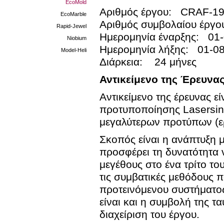
EcoMold
Αριθμός έργου: CRAF-1
EcoMarble
Αριθμός συμβολαίου έργ
Rapid-Jewel
Ημερομηνία έναρξης: 01
Niobium
Ημερομηνία λήξης: 01-0
Model-Heli
Διάρκεια: 24 μήνες
Αντικείμενο της Έρευνα
Αντικείμενο της έρευνας 
προτυποποίησης Lasersint
μεγαλύτερων προτύπων (ε
Σκοπός είναι η ανάπτυξη 
προσφέρει τη δυνατότητα 
μεγέθους στο ένα τρίτο τ
τις συμβατικές μεθόδους 
προτεινόμενου συστήματος
είναι και η συμβολή της τ
διαχείριση του έργου.