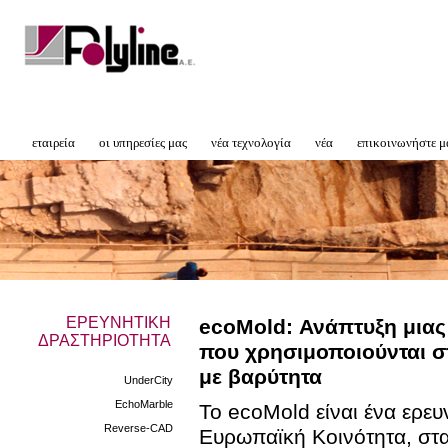
εταιρεία
οι υπηρεσίες μας
νέα τεχνολογία
νέα
επικοινωνήστε μ
ΕΡΕΥΝΗΤΙΚΗ
ecoMold: Ανάπτυξη μιας
ΔΡΑΣΤΗΡΙΟΤΗΤΑ
που χρησιμοποιούνται σ
με βαρύτητα
UnderCity
EchoMarble
Το ecoMold είναι ένα ερε
Reverse-CAD
Ευρωπαϊκή Κοινότητα, στα