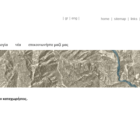
|
gr
|
eng
|
home
|
sitemap
|
links
λογία
νέα
επικοινωνήστε μαζί μας
ν καταχωρήσεις.