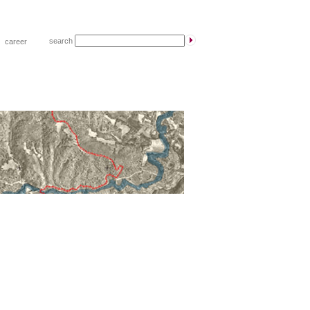
search
|
career