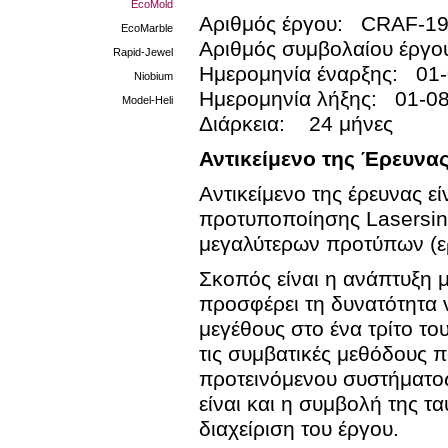
EcoMold
Αριθμός έργου: CRAF-1
EcoMarble
Αριθμός συμβολαίου έργ
Rapid-Jewel
Ημερομηνία έναρξης: 01
Niobium
Ημερομηνία λήξης: 01-0
Model-Heli
Διάρκεια: 24 μήνες
Αντικείμενο της Έρευνα
Αντικείμενο της έρευνας 
προτυποποίησης Lasersint
μεγαλύτερων προτύπων (ε
Σκοπός είναι η ανάπτυξη 
προσφέρει τη δυνατότητα 
μεγέθους στο ένα τρίτο τ
τις συμβατικές μεθόδους 
προτεινόμενου συστήματος
είναι και η συμβολή της τ
διαχείριση του έργου.