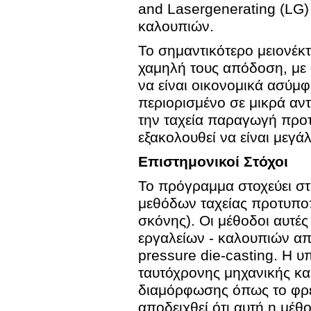
and Lasergenerating (LG)
καλουπιών.
Το σημαντικότερο μειονέκ
χαμηλή τους απόδοση, με
να είναι οικονομικά ασύμ
περιορισμένο σε μικρά αν
την ταχεία παραγωγή προτ
εξακολουθεί να είναι μεγάλ
Επιστημονικοί Στόχοι
Το πρόγραμμα στοχεύει σ
μεθόδων ταχείας προτυποπο
σκόνης). Οι μέθοδοι αυτέ
εργαλείων - καλουπιών απα
pressure die-casting. Η υ
ταυτόχρονης μηχανικής κα
διαμόρφωσης όπως το φρεζ
αποδειχθεί ότι αυτή η μέθ