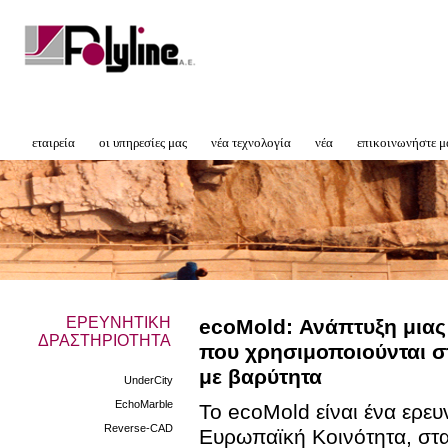
εταιρεία
οι υπηρεσίες μας
νέα τεχνολογία
νέα
επικοινωνήστε μ
ΕΡΕΥΝΗΤΙΚΗ
ecoMold: Ανάπτυξη μιας
ΔΡΑΣΤΗΡΙΟΤΗΤΑ
που χρησιμοποιούνται σ
με βαρύτητα
UnderCity
EchoMarble
Το ecoMold είναι ένα ερε
Reverse-CAD
Ευρωπαϊκή Κοινότητα, στα