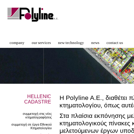
company
our services
new technology
news
contact us
HELLENIC
Η Polyline A.E., διαθέτει
CADASTRE
κτηματολογίου, όπως αυτέ
συμμετοχή στις νέες
Στα πλαίσια εκπόνησης με
κτηματογραφήσεις
κτηματολογικούς πίνακες 
συμμετοχή σε έργα Εθνικού
Κτηματολογίου
μελετούμενων έργων υποδο