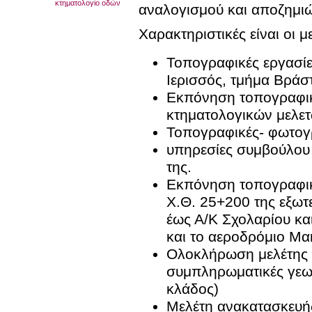
κτηματολογίο οδών
αναλογισμού και αποζημι
Χαρακτηριστικές είναι οι με
Τοπογραφικές εργασί
Ιερισσός, τμήμα Βράσ
Εκπόνηση τοπογραφικ
κτηματολογικών μελετ
Τοπογραφικές- φωτογρ
υπηρεσίες συμβούλου 
της.
Εκπόνηση τοπογραφικ
Χ.Θ. 25+200 της εξωτ
έως Α/Κ Σχολαρίου κα
και το αεροδρόμιο Μα
Ολοκλήρωση μελέτης 
συμπληρωματικές γεωτ
κλάδος)
Μελέτη ανακατασκευής