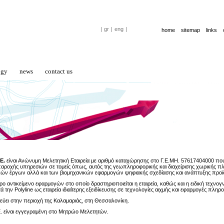
|
gr
|
eng
|
home
sitemap
links
ogy
news
contact us
Ε.
είναι Ανώνυμη Μελετητική Εταιρεία
με αριθμό καταχώρησης στο Γ.Ε.ΜΗ. 57617404000
που
παροχής υπηρεσιών σε τομείς όπως, αυτός της γεωπληροφορικής και διαχείρισης χωρικής 
ών έργων αλλά και των βιομηχανικών εφαρμογών ψηφιακής σχεδίασης και ανάπτυξης προϊ
ο αντικείμενο εφαρμογών στο οποίο δραστηριοποιείται η εταιρεία, καθώς και η ειδική τεχν
τά την Polyline ως εταιρεία ιδιαίτερης εξειδίκευσης σε τεχνολογίες αιχμής και εφαρμογές πληρ
ρεύει στην περιοχή της Καλαμαριάς, στη Θεσσαλονίκη.
.Ε. είναι εγγεγραμένη στο Μητρώο Μελετητών.