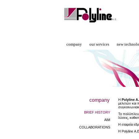
company
our services
new technol
company
Η
Polyline Α.
μελετών και 
συγκοινωνιακ
BRIEF HISTORY
Το πολύπλευρ
λύσεις, καθισ
AIM
Η εταιρεία εδ
COLLABORATIONS
Η Polyline Α