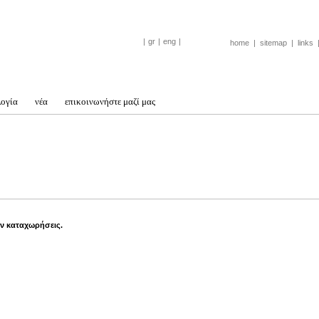
|
gr
|
eng
|
home
|
sitemap
|
links
λογία
νέα
επικοινωνήστε μαζί μας
ν καταχωρήσεις.