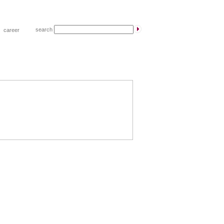
search
|
career