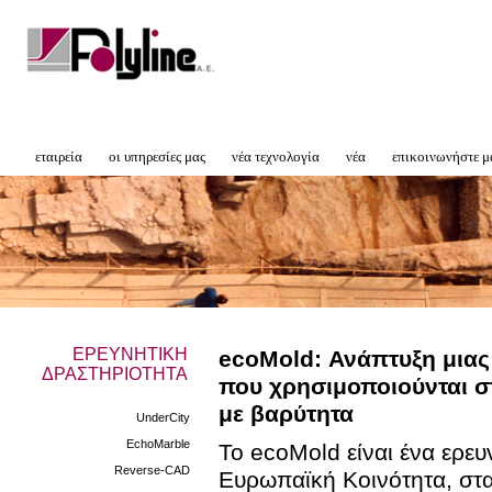
εταιρεία
οι υπηρεσίες μας
νέα τεχνολογία
νέα
επικοινωνήστε μ
ΕΡΕΥΝΗΤΙΚΗ
ecoMold: Ανάπτυξη μιας
ΔΡΑΣΤΗΡΙΟΤΗΤΑ
που χρησιμοποιούνται σ
με βαρύτητα
UnderCity
EchoMarble
Το ecoMold είναι ένα ερε
Reverse-CAD
Ευρωπαϊκή Κοινότητα, στα