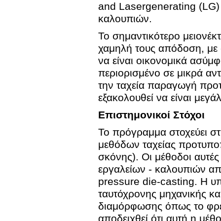
and Lasergenerating (LG)
καλουπιών.
Το σημαντικότερο μειονέκ
χαμηλή τους απόδοση, με
να είναι οικονομικά ασύμ
περιορισμένο σε μικρά αν
την ταχεία παραγωγή προτ
εξακολουθεί να είναι μεγάλ
Επιστημονικοί Στόχοι
Το πρόγραμμα στοχεύει σ
μεθόδων ταχείας προτυποπο
σκόνης). Οι μέθοδοι αυτέ
εργαλείων - καλουπιών απα
pressure die-casting. Η υ
ταυτόχρονης μηχανικής κα
διαμόρφωσης όπως το φρεζ
αποδειχθεί ότι αυτή η μέθ