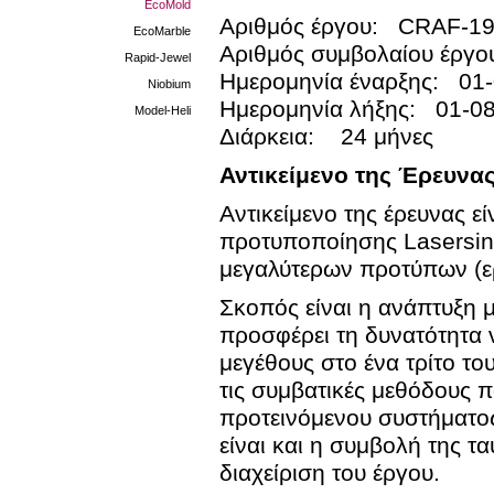
EcoMold
Αριθμός έργου: CRAF-1
EcoMarble
Αριθμός συμβολαίου έργ
Rapid-Jewel
Ημερομηνία έναρξης: 01
Niobium
Ημερομηνία λήξης: 01-0
Model-Heli
Διάρκεια: 24 μήνες
Αντικείμενο της Έρευνα
Αντικείμενο της έρευνας 
προτυποποίησης Lasersint
μεγαλύτερων προτύπων (ε
Σκοπός είναι η ανάπτυξη 
προσφέρει τη δυνατότητα 
μεγέθους στο ένα τρίτο τ
τις συμβατικές μεθόδους 
προτεινόμενου συστήματος
είναι και η συμβολή της τ
διαχείριση του έργου.