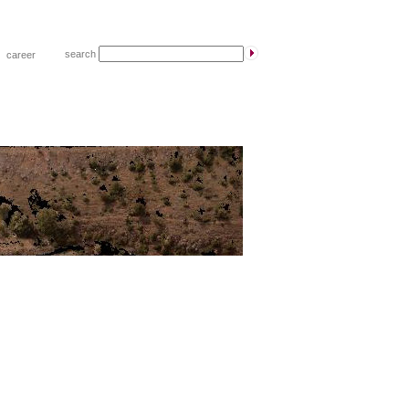
search
|
career