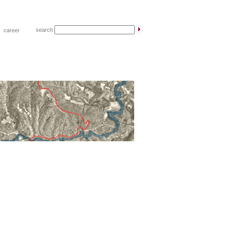
search
|
career