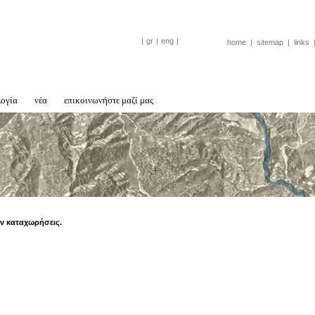
|
gr
|
eng
|
home
|
sitemap
|
links
λογία
νέα
επικοινωνήστε μαζί μας
ν καταχωρήσεις.