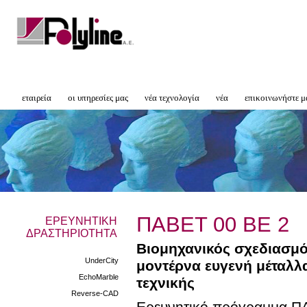
εταιρεία
οι υπηρεσίες μας
νέα τεχνολογία
νέα
επικοινωνήστε μ
ΠΑΒΕT 00 ΒΕ 2
ΕΡΕΥΝΗΤΙΚΗ
ΔΡΑΣΤΗΡΙΟΤΗΤΑ
Βιομηχανικός σχεδιασμ
UnderCity
μοντέρνα ευγενή μέταλλα
EchoMarble
τεχνικής
Reverse-CAD