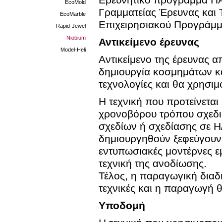
Ερευνητικό πρόγραμμα ΠΑ
EcoMold
Γραμματείας Έρευνας και 
EcoMarble
Επιχειρησιακού Προγράμμ
Rapid-Jewel
Niobium
Αντικείμενο έρευνας
Model-Heli
Αντικείμενο της έρευνας α
δημιουργία κοσμημάτων κ
τεχνολογίες και θα χρησιμο
Η τεχνική που προτείνετα
χρονοβόρου τρόπου σχεδ
σχεδίων ή σχεδίασης σε Η/
δημιουργηθούν ξεφεύγουν
εντυπωσιακές μοντέρνες ε
τεχνική της ανοδίωσης.
Τέλος, η παραγωγική διαδ
τεχνικές και η παραγωγή θ
Υποδομή