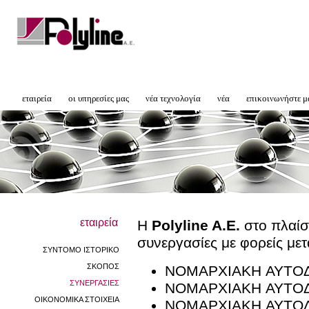
εταιρεία
οι υπηρεσίες μας
νέα τεχνολογία
νέα
επικοινωνήστε μ
εταιρεία
Η
Polyline A.E.
στο πλαίσι
συνεργασίες με φορείς με
ΣΥΝΤΟΜΟ ΙΣΤΟΡΙΚΟ
ΣΚΟΠΟΣ
ΝΟΜΑΡΧΙΑΚΗ ΑΥΤΟ
ΣΥΝΕΡΓΑΣΙΕΣ
ΝΟΜΑΡΧΙΑΚΗ ΑΥΤΟΔ
ΟΙΚΟΝΟΜΙΚΑ ΣΤΟΙΧΕΙΑ
ΝΟΜΑΡΧΙΑΚΗ ΑΥΤΟ