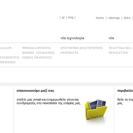
|
gr
|
eng
|
home
|
sitemap
|
links
νέα τεχνολογία
νέα
ΒΑΛΛΟΝ
ΨΗΦΙΑΚΑ ΠΡΟΪΟΝΤΑ
ΕΡΕΥΝΗΤΙΚΗ ΔΡΑΣΤΗΡΙΟΤΗΤΑ
ΤΕΛΕΥΤΑΙΑ ΝΕΑ
ΒΙΟΜHX. ΣΧΕΔΙΑΣΜΟΣ
ΕΦΑΡΜΟΓΕΣ
NEWSLETTER
ΓΡΑΜΜΕΤΡΙΑ
ΕΙΔΙΚΕΣ ΕΦΑΡΜΟΓΕΣ
ΠΙΣΚΟΠΙΣΗ
επικοινωνούμε μαζί σας
περιβαλλο
στείλτε μας email και ενημερωθείτε γίνοντας
δείτε τα π
συνδρομητής στο newsletter της εταιρίας μας.
μας.