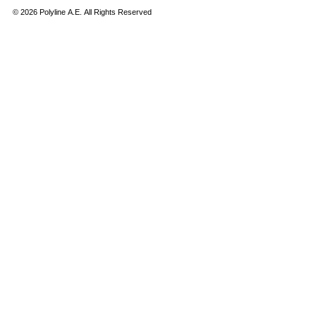
©
2026
Polyline Α.Ε. All Rights Reserved