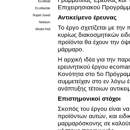
Γραμματείας Έρευνας και 
EcoMold
Επιχειρησιακού Προγράμμ
EcoMarble
Rapid-Jewel
Αντικείμενο έρευνας
Niobium
Το έργο σχετίζεται με τη
Model-Heli
κυρίως διακοσμητικών ειδ
προϊόντα θα έχουν την ό
μάρμαρο.
Η αρχική ιδέα για την παρ
ερευνητικού έργου ecoma
Κονότητα στο 5ο Πρόγραμ
συμμετείχαν στο εν λόγω 
ανάπτυξης τέτοιων αντικ
Επιστημονικοί στόχοι
Σκοπός του έργου είναι ν
προϊόντων αυτών, και ειδι
μαρμαρόσκονης σε καλούπι