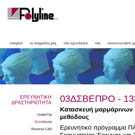
εταιρεία
οι υπηρεσίες μας
νέα τεχνολογία
νέα
επικοινωνήστε μ
03ΔΣΒΕΠΡΟ - 13
ΕΡΕΥΝΗΤΙΚΗ
ΔΡΑΣΤΗΡΙΟΤΗΤΑ
Κατασκευή μαρμάρινων 
UnderCity
μεθόδους
EchoMarble
Ερευνητικό πρόγραμμα ΠΑ
Reverse-CAD