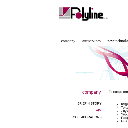
company
our services
new technol
company
Το φάσμα υπη
BRIEF HISTORY
Κτημ
Τοπο
AIM
Συγκ
Υδρα
COLLABORATIONS
Περι
GIS