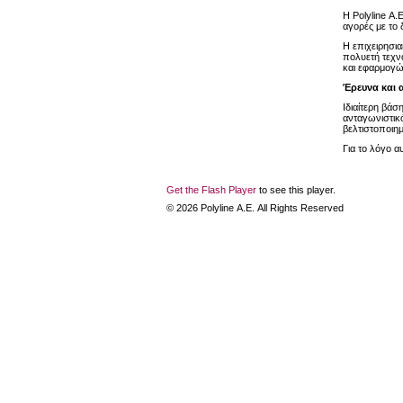
Η Polyline Α.
αγορές με το
Η επιχειρησι
πολυετή τεχν
και εφαρμογώ
Έρευνα και 
Ιδιαίτερη βάσ
ανταγωνιστικό
βελτιστοποιημ
Για το λόγο α
Get the Flash Player
to see this player.
©
2026
Polyline Α.Ε. All Rights Reserved