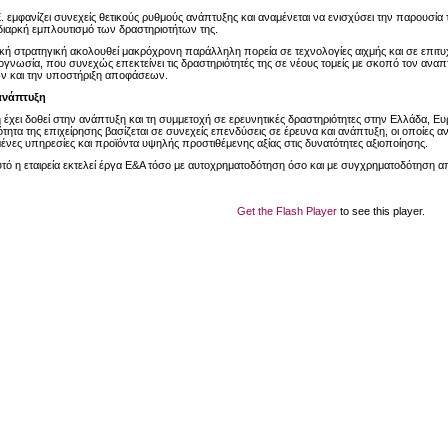
Ε. εμφανίζει συνεχείς θετικούς ρυθμούς ανάπτυξης και αναμένεται να ενισχύσει την παρουσία 
 διαρκή εμπλουτισμό των δραστηριοτήτων της.
ακή στρατηγική ακολουθεί μακρόχρονη παράλληλη πορεία σε τεχνολογίες αιχμής και σε επι
ογνωσία, που συνεχώς επεκτείνει τις δραστηριότητές της σε νέους τομείς με σκοπό τον αν
ν και την υποστήριξη αποφάσεων.
ανάπτυξη
η έχει δοθεί στην ανάπτυξη και τη συμμετοχή σε ερευνητικές δραστηριότητες στην Ελλάδα, 
τητα της επιχείρησης βασίζεται σε συνεχείς επενδύσεις σε έρευνα και ανάπτυξη, οι οποίες α
ένες υπηρεσίες και προϊόντα υψηλής προστιθέμενης αξίας στις δυνατότητες αξιοποίησης.
υτό η εταιρεία εκτελεί έργα Ε&Α τόσο με αυτοχρηματοδότηση όσο και με συγχρηματοδότηση α
Get the Flash Player
to see this player.