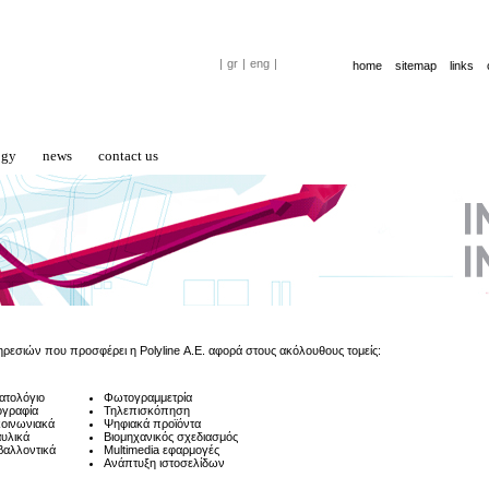
|
gr
|
eng
|
home
sitemap
links
ogy
news
contact us
ρεσιών που προσφέρει η Polyline Α.Ε. αφορά στους ακόλουθους τομείς:
ατολόγιο
Φωτογραμμετρία
γραφία
Τηλεπισκόπηση
οινωνιακά
Ψηφιακά προϊόντα
υλικά
Βιομηχανικός σχεδιασμός
βαλλοντικά
Multimedia εφαρμογές
Ανάπτυξη ιστοσελίδων