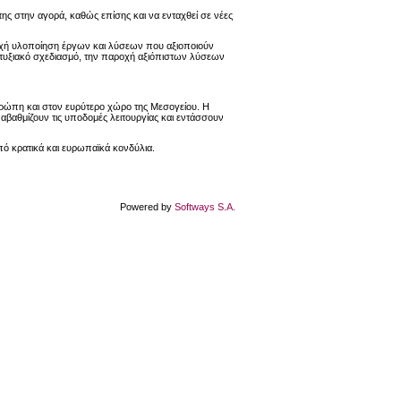
της στην αγορά, καθώς επίσης και να ενταχθεί σε νέες
τυχή υλοποίηση έργων και λύσεων που αξιοποιούν
απτυξιακό σχεδιασμό, την παροχή αξιόπιστων λύσεων
Ευρώπη και στον ευρύτερο χώρο της Μεσογείου. Η
ναβαθμίζουν τις υποδομές λειτουργίας και εντάσσουν
πό κρατικά και ευρωπαϊκά κονδύλια.
Powered by
Softways S.A.