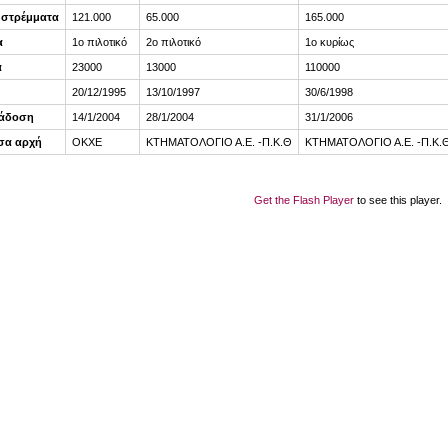
 στρέμματα
121.000
65.000
165.000
α
1ο πιλοτικό
2ο πιλοτικό
1ο κυρίως
α
23000
13000
110000
20/12/1995
13/10/1997
30/6/1998
ράδοση
14/1/2004
28/1/2004
31/1/2006
σα αρχή
ΟΚΧΕ
ΚΤΗΜΑΤΟΛΟΓΙΟ Α.Ε. -Π.Κ.Θ
ΚΤΗΜΑΤΟΛΟΓΙΟ Α.Ε. -Π.Κ.
Get the Flash Player
to see this player.