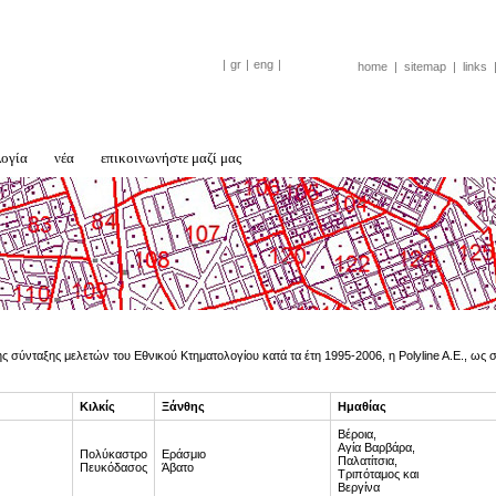
|
gr
|
eng
|
home
|
sitemap
|
links
λογία
νέα
επικοινωνήστε μαζί μας
ης σύνταξης μελετών του Εθνικού Κτηματολογίου κατά τα έτη 1995-2006, η Polyline A.E., ω
Κιλκίς
Ξάνθης
Ημαθίας
Βέροια,
Αγία Βαρβάρα,
Πολύκαστρο
Εράσμιο
Παλατίτσια,
Πευκόδασος
Άβατο
Τριπόταμος και
Βεργίνα