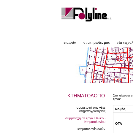
εταιρεία
οι υπηρεσίες μας
νέα τεχνο
ΚΤΗΜΑΤΟΛΟΓΙΟ
Στα πλαίσια τ
έργα:
συμμετοχή στις νέες
Νομός
κτηματογραφήσεις
συμμετοχή σε έργα Εθνικού
Κτηματολογίου
ΟΤΑ
κτηματολογίο οδών