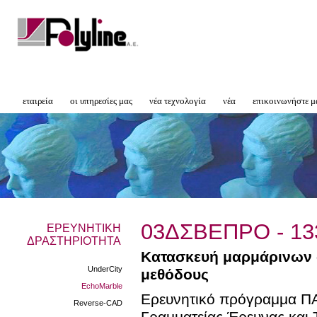
εταιρεία
οι υπηρεσίες μας
νέα τεχνολογία
νέα
επικοινωνήστε μ
03ΔΣΒΕΠΡΟ - 13
ΕΡΕΥΝΗΤΙΚΗ
ΔΡΑΣΤΗΡΙΟΤΗΤΑ
Κατασκευή μαρμάρινων 
UnderCity
μεθόδους
EchoMarble
Ερευνητικό πρόγραμμα ΠΑ
Reverse-CAD