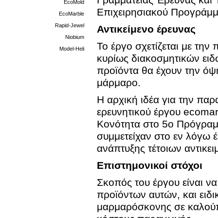
Γραμματείας Έρευνας και 
EcoMold
Επιχειρησιακού Προγράμμ
EcoMarble
Rapid-Jewel
Αντικείμενο έρευνας
Niobium
Το έργο σχετίζεται με τη
Model-Heli
κυρίως διακοσμητικών ειδ
προϊόντα θα έχουν την ό
μάρμαρο.
Η αρχική ιδέα για την παρ
ερευνητικού έργου ecoma
Κονότητα στο 5ο Πρόγραμ
συμμετείχαν στο εν λόγω 
ανάπτυξης τέτοιων αντικ
Επιστημονικοί στόχοι
Σκοπός του έργου είναι ν
προϊόντων αυτών, και ειδι
μαρμαρόσκονης σε καλούπι