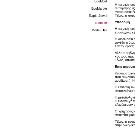
EcoMold
Η τεχνική πο
αντιγραφής σ
EcoMarble
εντυπωσιακές
Τέλος, η παρα
Rapid-Jewel
Υποδομή
Niobium
Η τεχνική πο
Model-Heli
χρυσοχοΐα, εξ
Η διαδικασία
μεγέθη ή ότα
λεπτομέρειας
Άλλα προβλήμ
κόστους πριν
Τέλος, απαιτε
Επιστημονικ
Κύριος στόχο
που συνδυάζε
ανοδίωση). Η 
Η επιλογή τω
αποτελεί για 
Η μεθοδολογία
Η εισαγωγή τ
εξαγόμενων σ
Ο γρήγορος κ
απαιτείται μ
Τέλος, η εισ
στην ελληνικ