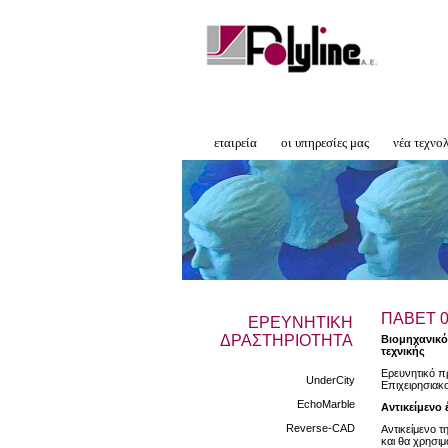
εταιρεία
οι υπηρεσίες μας
νέα τεχνο
ΠΑΒΕT 0
ΕΡΕΥΝΗΤΙΚΗ
ΔΡΑΣΤΗΡΙΟΤΗΤΑ
Βιομηχανικό
τεχνικής
Ερευνητικό π
UnderCity
Επιχειρησιακ
EchoMarble
Αντικείμενο 
Reverse-CAD
Αντικείμενο τ
και θα χρησιμο