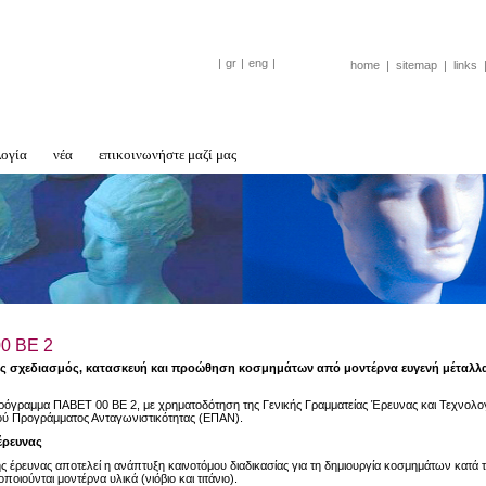
|
gr
|
eng
|
home
|
sitemap
|
links
λογία
νέα
επικοινωνήστε μαζί μας
0 ΒΕ 2
ς σχεδιασμός, κατασκευή και προώθηση κοσμημάτων από μοντέρνα ευγενή μέταλλα (
ρόγραμμα ΠΑΒΕT 00 BE 2, με χρηματοδότηση της Γενικής Γραμματείας Έρευνας και Τεχνολογ
ού Προγράμματος Ανταγωνιστικότητας (ΕΠΑΝ).
έρευνας
ης έρευνας αποτελεί η ανάπτυξη καινοτόμου διαδικασίας για τη δημιουργία κοσμημάτων κατά
ποιούνται μοντέρνα υλικά (νιόβιο και τιτάνιο).