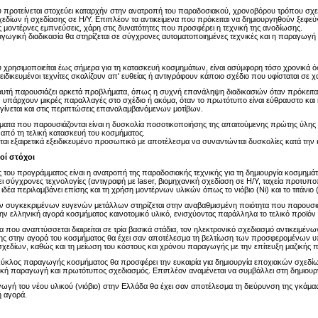
υ προτείνεται στοχεύει καταρχήν στην ανατροπή του παραδοσιακού, χρονοβόρου τρόπου σ
χεδίων ή σχεδίασης σε Η/Υ. Επιπλέον τα αντικείμενα που πρόκειται να δημιουργηθούν ξεφε
 μοντέρνες εμπνεύσεις, χάρη στις δυνατότητες που προσφέρει η τεχνική της ανοδίωσης.
γωγική διαδικασία θα στηρίζεται σε σύγχρονες αυτοματοποιημένες τεχνικές και η παραγωγή θ
υ χρησιμοποιείται έως σήμερα για τη κατασκευή κοσμημάτων, είναι ασύμφορη τόσο χρονικά ό
ειδικευμένοι τεχνίτες σκαλίζουν απ' ευθείας ή αντιγράφουν κάποιο σχέδιο που υφίσταται σε χαρ
 αυτή παρουσιάζει αρκετά προβλήματα, όπως η συχνή επανάληψη διαδικασιών όταν πρόκειται 
ν υπάρχουν μικρές παραλλαγές στο σχέδιο ή ακόμα, όταν το πρωτότυπο είναι εύθραυστο και 
 γίνεται και στις περιπτώσεις επαναλαμβανόμενων μοτίβων.
ατα που παρουσιάζονται είναι η δυσκολία ποσοτικοποιήσης της απαιτούμενης πρώτης ύλης κ
 από τη τελική κατασκευή του κοσμήματος.
ίται εξαιρετικά εξειδικευμένο προσωπικό με αποτέλεσμα να συναντώνται δυσκολίες κατά την
οί στόχοι
ς του προγράμματος είναι η ανατροπή της παραδοσιακής τεχνικής για τη δημιουργία κοσμημά
ι σύγχρονες τεχνολογίες (αντιγραφή με laser, βιομηχανική σχεδίαση σε Η/Υ, ταχεία προτυπ
ιδέα περιλαμβάνει επίσης και τη χρήση μοντέρνων υλικών όπως το νιόβιο (Ni) και το τιτάνιο (
ν συγκεκριμένων ευγενών μετάλλων στηρίζεται στην αναβαθμισμένη ποιότητα που παρουσιάζου
την ελληνική αγορά κοσμήματος καινοτομικό υλικό, ενισχύοντας παράλληλα το τελικό προϊόν 
 που αναπτύσσεται διαιρείται σε τρία βασικά στάδια, τον ηλεκτρονικό σχεδιασμό αντικειμένω
ης στην αγορά του κοσμήματος θα έχει σαν αποτέλεσμα τη βελτίωση των προσφερομένων υπ
χεδίων, καθώς και τη μείωση του κόστους και χρόνου παραγωγής με την επίτευξη μαζικής
ύκλος παραγωγής κοσμήματος θα προσφέρει την ευκαιρία για δημιουργία εποχιακών σχεδίων
αζική παραγωγή και πρωτότυπος σχεδιασμός. Επιπλέον αναμένεται να συμβάλλει στη δημιουρ
αγωγή του νέου υλικού (νιόβιο) στην Ελλάδα θα έχει σαν αποτέλεσμα τη διεύρυνση της γκά
ή αγορά.