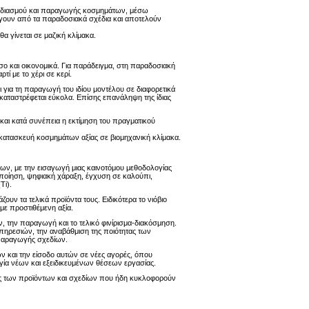
χεδιασμού και παραγωγής κοσμημάτων, μέσω
ύγουν από τα παραδοσιακά σχέδια και αποτελούν
α γίνεται σε μαζική κλίμακα.
σο και οικονομικά. Για παράδειγμα, στη παραδοσιακή
τί με το χέρι σε κερί.
για τη παραγωγή του ιδίου μοντέλου σε διαφορετικά
καταστρέφεται εύκολα. Επίσης επανάληψη της ίδιας
αι κατά συνέπεια η εκτίμηση του πραγματικού
 κατασκευή κοσμημάτων αξίας σε βιομηχανική κλίμακα.
των, με την εισαγωγή μιας καινοτόμου μεθοδολογίας
οποίηση, ψηφιακή χάραξη, έγχυση σε καλούπι,
Ti).
ν τα τελικά προϊόντα τους. Ειδικότερα το νιόβιο
με προστιθέμενη αξία.
ν, την παραγωγή και το τελικό φινίρισμα-διακόσμηση.
ηρεσιών, την αναβάθμιση της ποιότητας των
 παραγωγής σχεδίων.
 και την είσοδο αυτών σε νέες αγορές, όπου
γία νέων και εξειδικευμένων θέσεων εργασίας.
μας των προϊόντων και σχεδίων που ήδη κυκλοφορούν