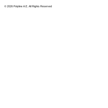
©
2026
Polyline Α.Ε. All Rights Reserved