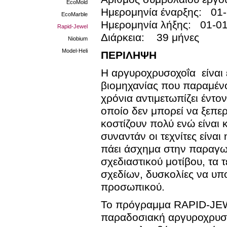
EcoMold
Ημερομηνία έναρξης: 01
EcoMarble
Ημερομηνία λήξης: 01-0
Rapid-Jewel
Διάρκεια: 39 μήνες
Niobium
Model-Heli
ΠΕΡΙΛΗΨΗ
Η αργυροχρυσοχοΐα είναι 
βιομηχανίας που παραμένο
χρόνια αντιμετωπίζει έντο
οποίο δεν μπορεί να ξεπε
κοστίζουν πολύ ενώ είναι
συναντάν οι τεχνίτες είνα
πάει άσχημα στην παραγωγ
σχεδιαστικού μοτίβου, τα 
σχεδίων, δυσκολίες να υπο
προσωπικού.
Το πρόγραμμα RAPID-JEWE
παραδοσιακή αργυροχρυσο