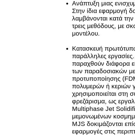
Ανάπτυξη μιας ενισχ
Στην ίδια εφαρμογή δο
λαμβάνονται κατά την 
τρεις μεθόδους, με σκ
μοντέλου.
Κατασκευή πρωτότυπω
παράλληλες εργασίες.
παραχθούν διάφορα εί
των παραδοσιακών μεθ
προτυποποίησης (FDM
πολυμερών ή κεριών γ
χρησιμοποιείται στη 
φρεζάρισμα, ως εργαλε
Multiphase Jet Solidi
μεμονωμένων κοσμημάτ
MJS δοκιμάζονται επίσ
εφαρμογές στις περιπ