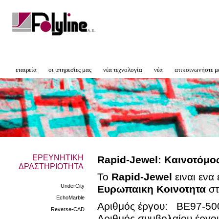
εταιρεία
οι υπηρεσίες μας
νέα τεχνολογία
νέα
επικοινωνήστε μ
ΕΡΕΥΝΗΤΙΚΗ
Rapid-Jewel: Καινοτόμ
ΔΡΑΣΤΗΡΙΟΤΗΤΑ
To
Rapid-Jewel
ειναι ενα
UnderCity
Ευρωπαικη Κοινοτητα
στ
EchoMarble
Αριθμός έργου: BE97-50
Reverse-CAD
Αριθμός συμβολαίου έργ