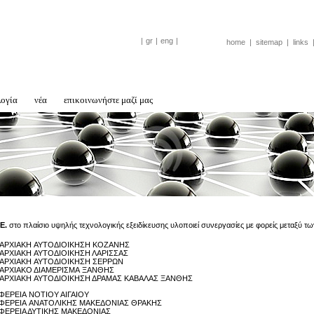
|
gr
|
eng
|
home
|
sitemap
|
links
λογία
νέα
επικοινωνήστε μαζί μας
E.
στο πλαίσιο υψηλής τεχνολογικής εξειδίκευσης υλοποιεί συνεργασίες με φορείς μεταξύ τω
ΑΡΧΙΑΚΗ ΑΥΤΟΔΙΟΙΚΗΣΗ ΚΟΖΑΝΗΣ
ΡΧΙΑΚΗ ΑΥΤΟΔΙΟΙΚΗΣΗ ΛΑΡΙΣΣΑΣ
ΑΡΧΙΑΚΗ ΑΥΤΟΔΙΟΙΚΗΣΗ ΣΕΡΡΩΝ
ΑΡΧΙΑΚΟ ΔΙΑΜΕΡΙΣΜΑ ΞΑΝΘΗΣ
ΡΧΙΑΚΗ ΑΥΤΟΔΙΟΙΚΗΣΗ ΔΡΑΜΑΣ ΚΑΒΑΛΑΣ ΞΑΝΘΗΣ
ΦΕΡΕΙΑ ΝΟΤΙΟΥ ΑΙΓΑΙΟΥ
ΦΕΡΕΙΑ ΑΝΑΤΟΛΙΚΗΣ ΜΑΚΕΔΟΝΙΑΣ ΘΡΑΚΗΣ
ΦΕΡΕΙΑ ΔΥΤΙΚΗΣ ΜΑΚΕΔΟΝΙΑΣ