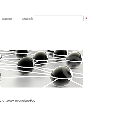
search
|
career
ν οποίων οι ακόλουθοι: