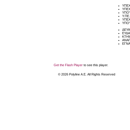
ΥΠΕΧ
ΥΠΕΧ
ΥΠΟΥ
Υ.ΠΕ
ΥΠΕΧ
ΥΠΟΥ
ΔΕΥΑ
ΕΥΔΑ
ΚΤΗ
ΑΝΑΠ
ΕΓΝΑ
Get the Flash Player
to see this player.
©
2026
Polyline Α.Ε. All Rights Reserved