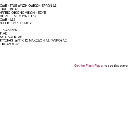
ΩΔΕ - ΓΓΔΕ Δ/ΝΣΗ ΟΔΙΚΩΝ ΕΡΓΩΝ Δ1
ΩΔΕ - ΒΟΑΚ
ΡΓΕΙΟ ΟΙΚΟΝΟΜΙΚΩΝ - ΕΣΥΕ
.ΧΩ.ΔΕ ΔΙΕΥΘΥΝΣΗ Δ7
ΩΔΕ - Δ12
ΡΓΕΙΟ ΠΟΛΙΤΙΣΜΟΥ
 - ΚΟΖΑΝΗΣ
Π ΑΕ
ΜΑΤΟΛΟΓΙΟ ΑΕ
ΤΥΞΙΑΚΗ ΔΥΤΙΚΗΣ ΜΑΚΕΔΟΝΙΑΣ (ΑΝΚΟ) ΑΕ
ΤΙΑ ΟΔΟΣ ΑΕ
Get the Flash Player
to see this player.