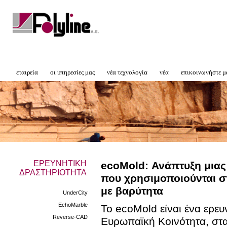
εταιρεία
οι υπηρεσίες μας
νέα τεχνολογία
νέα
επικοινωνήστε μ
ΕΡΕΥΝΗΤΙΚΗ
ecoMold: Ανάπτυξη μιας
ΔΡΑΣΤΗΡΙΟΤΗΤΑ
που χρησιμοποιούνται σ
με βαρύτητα
UnderCity
EchoMarble
Το ecoMold είναι ένα ερε
Reverse-CAD
Ευρωπαϊκή Κοινότητα, στα