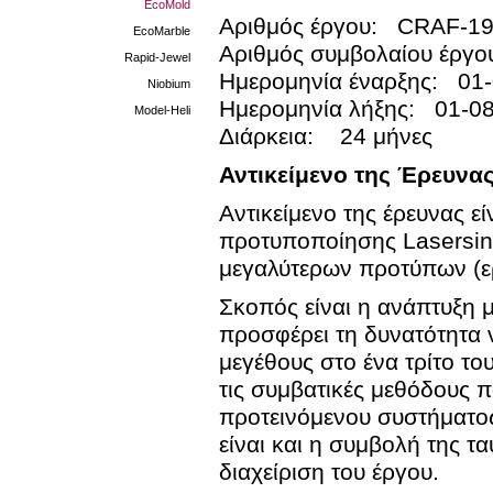
EcoMold
Αριθμός έργου: CRAF-1
EcoMarble
Αριθμός συμβολαίου έργ
Rapid-Jewel
Ημερομηνία έναρξης: 01
Niobium
Ημερομηνία λήξης: 01-0
Model-Heli
Διάρκεια: 24 μήνες
Αντικείμενο της Έρευνα
Αντικείμενο της έρευνας 
προτυποποίησης Lasersint
μεγαλύτερων προτύπων (ε
Σκοπός είναι η ανάπτυξη 
προσφέρει τη δυνατότητα 
μεγέθους στο ένα τρίτο τ
τις συμβατικές μεθόδους 
προτεινόμενου συστήματος
είναι και η συμβολή της τ
διαχείριση του έργου.