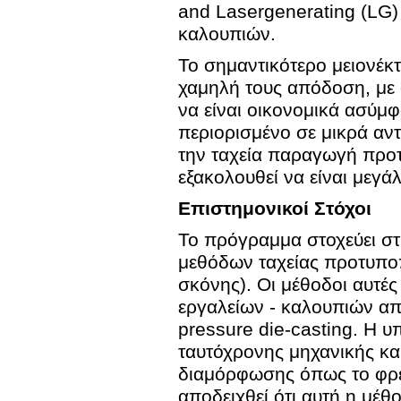
and Lasergenerating (LG)
καλουπιών.
Το σημαντικότερο μειονέκ
χαμηλή τους απόδοση, με
να είναι οικονομικά ασύμ
περιορισμένο σε μικρά αν
την ταχεία παραγωγή προτ
εξακολουθεί να είναι μεγάλ
Επιστημονικοί Στόχοι
Το πρόγραμμα στοχεύει σ
μεθόδων ταχείας προτυποπο
σκόνης). Οι μέθοδοι αυτέ
εργαλείων - καλουπιών απα
pressure die-casting. Η υ
ταυτόχρονης μηχανικής κα
διαμόρφωσης όπως το φρεζ
αποδειχθεί ότι αυτή η μέθ