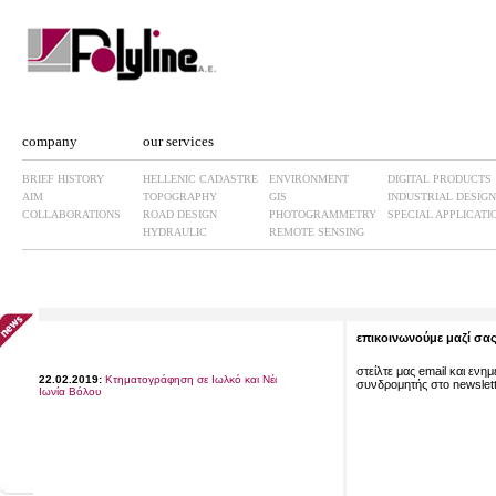
company
our services
BRIEF HISTORY
HELLENIC CADASTRE
ENVIRONMENT
DIGITAL PRODUCTS
AIM
TOPOGRAPHY
GIS
INDUSTRIAL DESIGN
COLLABORATIONS
ROAD DESIGN
PHOTOGRAMMETRY
SPECIAL APPLICATI
HYDRAULIC
REMOTE SENSING
επικοινωνούμε μαζί σα
στείλτε μας email και ενη
22.02.2019:
Κτηματογράφηση σε Ιωλκό και Νέα
Ιωνία Βόλου
συνδρομητής στο newslette