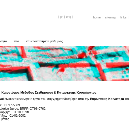
|
gr
|
eng
|
home
|
sitemap
|
links
λογία
νέα
επικοινωνήστε μαζί μας
: Καινοτόμος Μέθοδος Σχεδιασμού & Κατασκευής Κοσμήματος
wel
ειναι ενα ερευνητικο έργο που συγχρηματοδοτήθηκε απο την
Ευρωπαικη Κοινοτητα
στα
ου: BE97-5009
βολαίου έργου: BRPR-CT98-0762
ναρξης: 01-10-1998
ήξης: 01-01-2002
 μήνες