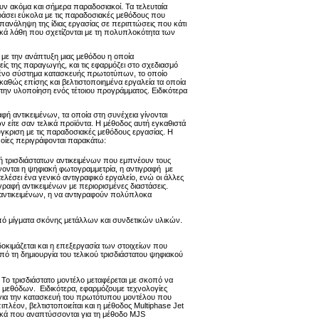
ν ακόμα και σήμερα παραδοσιακοί. Τα τελευταία
εράσει εύκολα με τις παραδοσιακές μεθόδους που
επανάληψη της ίδιας εργασίας σε περιπτώσεις που κάτι
ικά λάθη που σχετίζονται με τη πολυπλοκότητα των
ε την ανάπτυξη μιας μεθόδου η οποία
ίς της παραγωγής, και τις εφαρμόζει στο σχεδιασμό
μένο σύστημα κατασκευής πρωτοτύπων, το οποίο
καθώς επίσης και βελτιστοποιημένα εργαλεία τα οποία
 την υλοποίηση ενός τέτοιου προγράμματος. Ειδικότερα
φή αντικειμένων, τα οποία στη συνέχεια γίνονται
είτε σαν τελικά προϊόντα. Η μέθοδος αυτή εγκαθιστά
γκριση με τις παραδοσιακές μεθόδους εργασίας. Η
ποίες περιγράφονται παρακάτω:
 τρισδιάστατων αντικειμένων που εμπνέουν τους
άνονται η ψηφιακή φωτογραμμετρία, η αντιγραφή με
τελέσει ένα γενικό αντιγραφικό εργαλείο, ενώ οι άλλες
γραφή αντικειμένων με περιορισμένες διαστάσεις.
ν αντικειμένων, η να αντιγραφούν πολύπλοκα
ό μίγματα σκόνης μετάλλων και συνδετικών υλικών.
οκιμάζεται και η επεξεργασία των στοιχείων που
οπό τη δημιουργία του τελικού τρισδιάστατου ψηφιακού
ο τρισδιάστατο μοντέλο μεταφέρεται με σκοπό να
μεθόδων. Ειδικότερα, εφαρμόζουμε τεχνολογίες
για την κατασκευή του πρωτότυπου μοντέλου που
πλέον, βελτιστοποιείται και η μέθοδος Multiphase Jet
λικά που αναπτύσσονται για τη μέθοδο MJS