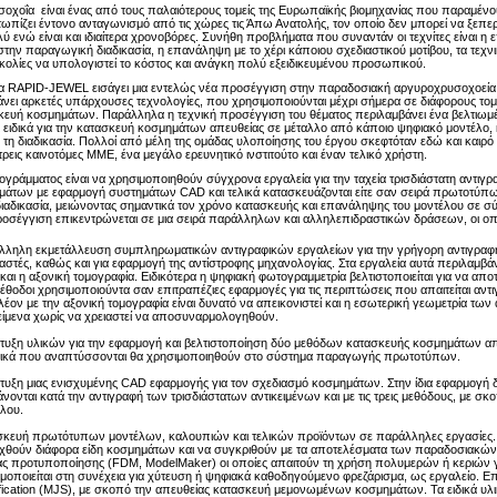
οχοΐα είναι ένας από τους παλαιότερους τομείς της Ευρωπαϊκής βιομηχανίας που παραμένου
τωπίζει έντονο ανταγωνισμό από τις χώρες τις Άπω Ανατολής, τον οποίο δεν μπορεί να ξεπ
ύ ενώ είναι και ιδιαίτερα χρονοβόρες. Συνήθη προβλήματα που συναντάν οι τεχνίτες είναι η 
την παραγωγική διαδικασία, η επανάληψη με το χέρι κάποιου σχεδιαστικού μοτίβου, τα τεχν
κολίες να υπολογιστεί το κόστος και ανάγκη πολύ εξειδικευμένου προσωπικού.
 RAPID-JEWEL εισάγει μια εντελώς νέα προσέγγιση στην παραδοσιακή αργυροχρυσοχοεία μ
νει αρκετές υπάρχουσες τεχνολογίες, που χρησιμοποιούνται μέχρι σήμερα σε διάφορους τομε
σκευή κοσμημάτων. Παράλληλα η τεχνική προσέγγιση του θέματος περιλαμβάνει ένα βελτιω
 ειδικά για την κατασκευή κοσμημάτων απευθείας σε μέταλλο από κάποιο ψηφιακό μοντέλο, 
τη διαδικασία. Πολλοί από μέλη της ομάδας υλοποίησης του έργου σκεφτόταν εδώ και καιρό
 τρεις καινοτόμες ΜΜΕ, ένα μεγάλο ερευνητικό ινστιτούτο και έναν τελικό χρήστη.
ογράμματος είναι να χρησιμοποιηθούν σύγχρονα εργαλεία για την ταχεία τρισδιάστατη αντιγρα
μάτων με εφαρμογή συστημάτων CAD και τελικά κατασκευάζονται είτε σαν σειρά πρωτοτύπων 
διαδικασία, μειώνοντας σημαντικά τον χρόνο κατασκευής και επανάληψης του μοντέλου σε σύ
ροσέγγιση επικεντρώνεται σε μια σειρά παράλληλων και αλληλεπιδραστικών δράσεων, οι ο
λληλη εκμετάλλευση συμπληρωματικών αντιγραφικών εργαλείων για την γρήγορη αντιγραφή
αστές, καθώς και για εφαρμογή της αντίστροφης μηχανολογίας. Στα εργαλεία αυτά περιλαμβ
 και η αξονική τομογραφία. Ειδικότερα η ψηφιακή φωτογραμμετρία βελτιστοποιείται για να απο
έθοδοι χρησιμοποιούντα σαν επιτραπέζιες εφαρμογές για τις περιπτώσεις που απαιτείται αντι
έον με την αξονική τομογραφία είναι δυνατό να απεικονιστεί και η εσωτερική γεωμετρία τω
είμενα χωρίς να χρειαστεί να αποσυναρμολογηθούν.
υξη υλικών για την εφαρμογή και βελτιστοποίηση δύο μεθόδων κατασκευής κοσμημάτων απ
λικά που αναπτύσσονται θα χρησιμοποιηθούν στο σύστημα παραγωγής πρωτοτύπων.
υξη μιας ενισχυμένης CAD εφαρμογής για τον σχεδιασμό κοσμημάτων. Στην ίδια εφαρμογή δ
νονται κατά την αντιγραφή των τρισδιάστατων αντικειμένων και με τις τρεις μεθόδους, με σκ
λου.
κευή πρωτότυπων μοντέλων, καλουπιών και τελικών προϊόντων σε παράλληλες εργασίες. Τ
θούν διάφορα είδη κοσμημάτων και να συγκριθούν με τα αποτελέσματα των παραδοσιακών 
ας προτυποποίησης (FDM, ModelMaker) οι οποίες απαιτούν τη χρήση πολυμερών ή κεριών 
μοποιείται στη συνέχεια για χύτευση ή ψηφιακά καθοδηγούμενο φρεζάρισμα, ως εργαλείο. Επι
ification (MJS), με σκοπό την απευθείας κατασκευή μεμονωμένων κοσμημάτων. Τα ειδικά υ