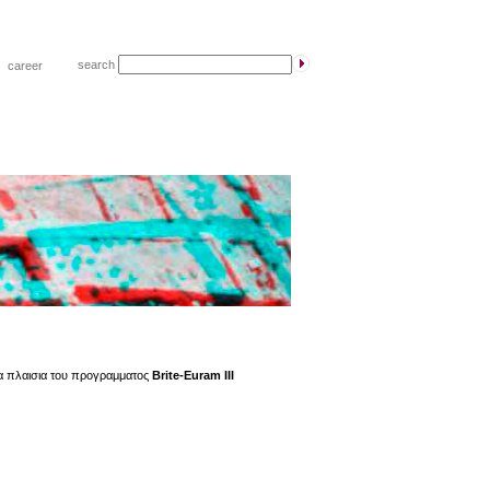
search
|
career
 πλαισια του προγραμματος
Brite-Euram III