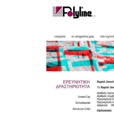
εταιρεία
οι υπηρεσίες μας
νέα τεχνο
ΕΡΕΥΝΗΤΙΚΗ
Rapid-Jewel
ΔΡΑΣΤΗΡΙΟΤΗΤΑ
To
Rapid-Je
Αριθμός έργ
Αριθμός συμ
UnderCity
Ημερομηνία έ
Ημερομηνία λ
EchoMarble
Διάρκεια: 39
Reverse-CAD
ΠΕΡΙΛΗΨΗ