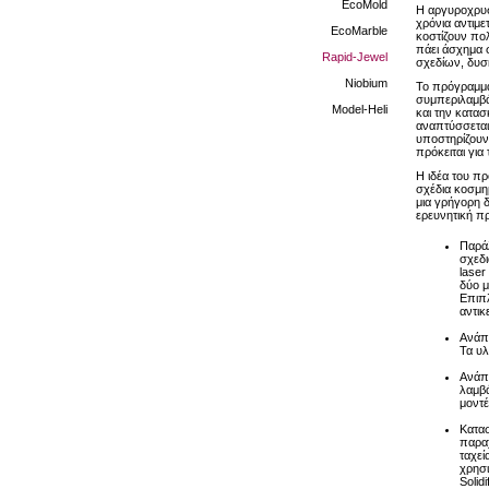
EcoMold
Η αργυροχρυσ
χρόνια αντιμε
EcoMarble
κοστίζουν πολ
πάει άσχημα σ
Rapid-Jewel
σχεδίων, δυσ
Niobium
Το πρόγραμμα
συμπεριλαμβά
Model-Heli
και την κατα
αναπτύσσεται
υποστηρίζουν 
πρόκειται για
Η ιδέα του πρ
σχέδια κοσμη
μια γρήγορη 
ερευνητική π
Παρά
σχεδι
laser
δύο μ
Επιπλ
αντικ
Ανάπτ
Τα υ
Ανάπτ
λαμβά
μοντέ
Κατασ
παραχ
ταχεί
χρησι
Solid