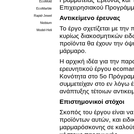
Γραμματείας Έρευνας και 
EcoMold
Επιχειρησιακού Προγράμμ
EcoMarble
Rapid-Jewel
Αντικείμενο έρευνας
Niobium
Το έργο σχετίζεται με τη
Model-Heli
κυρίως διακοσμητικών ειδ
προϊόντα θα έχουν την ό
μάρμαρο.
Η αρχική ιδέα για την παρ
ερευνητικού έργου ecoma
Κονότητα στο 5ο Πρόγραμ
συμμετείχαν στο εν λόγω 
ανάπτυξης τέτοιων αντικ
Επιστημονικοί στόχοι
Σκοπός του έργου είναι ν
προϊόντων αυτών, και ειδι
μαρμαρόσκονης σε καλούπι