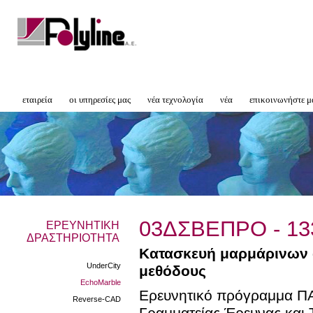
εταιρεία
οι υπηρεσίες μας
νέα τεχνολογία
νέα
επικοινωνήστε μ
03ΔΣΒΕΠΡΟ - 13
ΕΡΕΥΝΗΤΙΚΗ
ΔΡΑΣΤΗΡΙΟΤΗΤΑ
Κατασκευή μαρμάρινων 
UnderCity
μεθόδους
EchoMarble
Ερευνητικό πρόγραμμα ΠΑ
Reverse-CAD