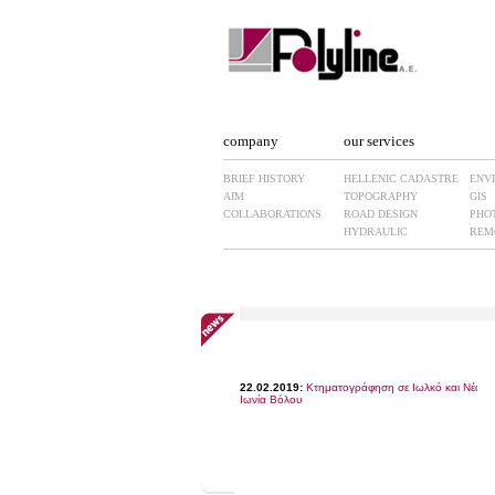
company
our services
BRIEF HISTORY
HELLENIC CADASTRE
ENV
AIM
TOPOGRAPHY
GIS
COLLABORATIONS
ROAD DESIGN
PHO
HYDRAULIC
REM
22.02.2019:
Κτηματογράφηση σε Ιωλκό και Νέα
Ιωνία Βόλου