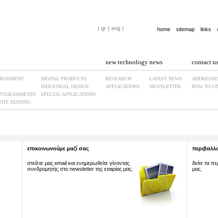
|
gr
|
eng
|
home
sitemap
links
new technology
news
contact u
IRONMENT
DIGITAL PRODUCTS
RESEARCH
LATEST NEWS
ADDRESSE
INDUSTRIAL DESIGN
APPLICATIONS
NEWSLETTER
HOW TO FI
TOGRAMMETRY
SPECIAL APPLICATIONS
OTE SENSING
επικοινωνούμε μαζί σας
περιβαλλο
στείλτε μας email και ενημερωθείτε γίνοντας
δείτε τα π
συνδρομητής στο newsletter της εταιρίας μας.
μας.