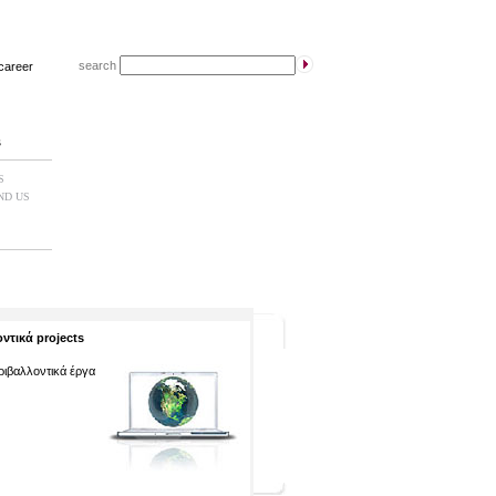
search
career
s
S
ND US
ντικά projects
εριβαλλοντικά έργα