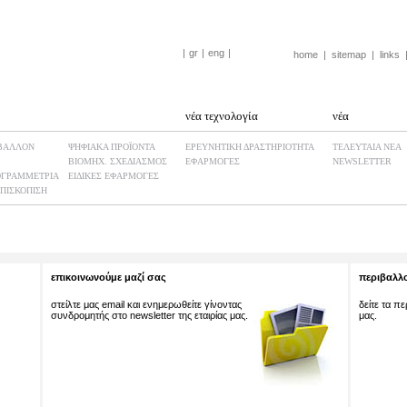
|
gr
|
eng
|
home
|
sitemap
|
links
νέα τεχνολογία
νέα
ΒΑΛΛΟΝ
ΨΗΦΙΑΚΑ ΠΡΟΪΟΝΤΑ
ΕΡΕΥΝΗΤΙΚΗ ΔΡΑΣΤΗΡΙΟΤΗΤΑ
ΤΕΛΕΥΤΑΙΑ ΝΕΑ
ΒΙΟΜHX. ΣΧΕΔΙΑΣΜΟΣ
ΕΦΑΡΜΟΓΕΣ
NEWSLETTER
ΓΡΑΜΜΕΤΡΙΑ
ΕΙΔΙΚΕΣ ΕΦΑΡΜΟΓΕΣ
ΠΙΣΚΟΠΙΣΗ
επικοινωνούμε μαζί σας
περιβαλλο
στείλτε μας email και ενημερωθείτε γίνοντας
δείτε τα π
συνδρομητής στο newsletter της εταιρίας μας.
μας.