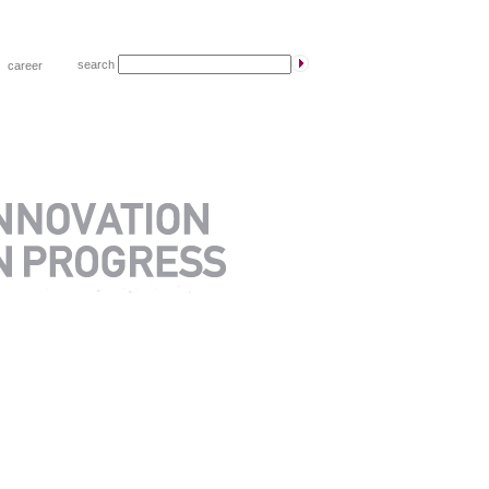
search
|
career