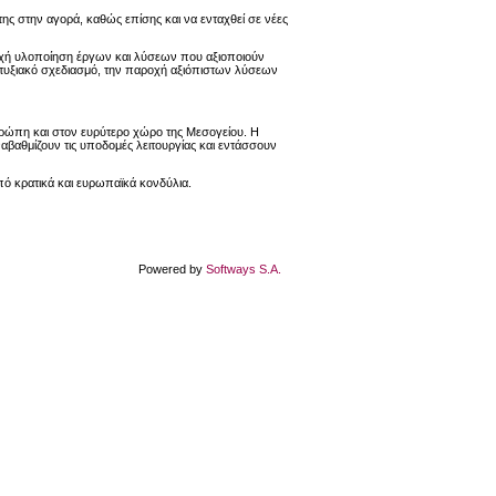
της στην αγορά, καθώς επίσης και να ενταχθεί σε νέες
τυχή υλοποίηση έργων και λύσεων που αξιοποιούν
απτυξιακό σχεδιασμό, την παροχή αξιόπιστων λύσεων
Ευρώπη και στον ευρύτερο χώρο της Μεσογείου. Η
ναβαθμίζουν τις υποδομές λειτουργίας και εντάσσουν
πό κρατικά και ευρωπαϊκά κονδύλια.
Powered by
Softways S.A.