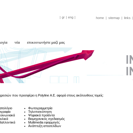
|
gr
|
eng
|
home
|
sitemap
|
links
λογία
νέα
επικοινωνήστε μαζί μας
ρεσιών που προσφέρει η Polyline Α.Ε. αφορά στους ακόλουθους τομείς:
ατολόγιο
Φωτογραμμετρία
γραφία
Τηλεπισκόπηση
οινωνιακά
Ψηφιακά προϊόντα
υλικά
Βιομηχανικός σχεδιασμός
βαλλοντικά
Multimedia εφαρμογές
Ανάπτυξη ιστοσελίδων