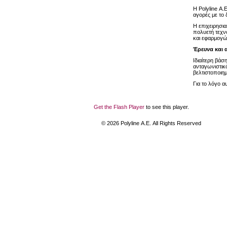
Η Polyline Α.
αγορές με το
Η επιχειρησι
πολυετή τεχν
και εφαρμογώ
Έρευνα και 
Ιδιαίτερη βάσ
ανταγωνιστικό
βελτιστοποιημ
Για το λόγο α
Get the Flash Player
to see this player.
©
2026
Polyline Α.Ε. All Rights Reserved