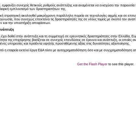
Ε. εμφανίζει συνεχείς θετικούς ρυθμούς ανάπτυξης και αναμένεται να ενισχύσει την παρουσία 
 διαρκή εμπλουτισμό των δραστηριοτήτων της.
ακή στρατηγική ακολουθεί μακρόχρονη παράλληλη πορεία σε τεχνολογίες αιχμής και σε επι
ογνωσία, που συνεχώς επεκτείνει τις δραστηριότητές της σε νέους τομείς με σκοπό τον αν
ν και την υποστήριξη αποφάσεων.
ανάπτυξη
η έχει δοθεί στην ανάπτυξη και τη συμμετοχή σε ερευνητικές δραστηριότητες στην Ελλάδα, 
τητα της επιχείρησης βασίζεται σε συνεχείς επενδύσεις σε έρευνα και ανάπτυξη, οι οποίες α
ένες υπηρεσίες και προϊόντα υψηλής προστιθέμενης αξίας στις δυνατότητες αξιοποίησης.
υτό η εταιρεία εκτελεί έργα Ε&Α τόσο με αυτοχρηματοδότηση όσο και με συγχρηματοδότηση α
Get the Flash Player
to see this player.